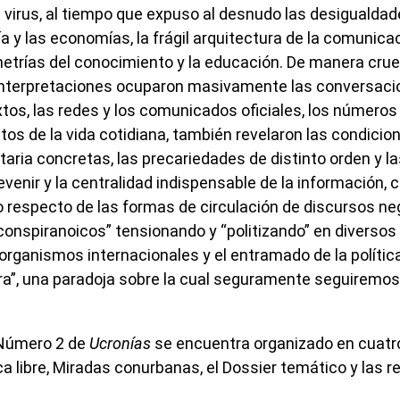
virus, al tiempo que expuso al desnudo las desigualdade
gía y las economías, la frágil arquitectura de la comunicac
etrías del conocimiento y la educación. De manera crue
 interpretaciones ocuparon masivamente las conversaci
xtos, las redes y los comunicados oficiales, los números
ctos de la vida cotidiana, también revelaron las condicio
taria concretas, las precariedades de distinto orden y la
devenir y la centralidad indispensable de la información, 
o respecto de las formas de circulación de discursos ne
“conspiranoicos” tensionando y “politizando” en diversos
 organismos internacionales y el entramado de la política
ra”, una paradoja sobre la cual seguramente seguiremos
 Número 2 de
Ucronías
se encuentra organizado en cuatr
a libre, Miradas conurbanas, el Dossier temático y las r