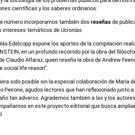
y la sociología de los problemas públicos para demostra
nes científicas y los saberes ordinarios.
este número incorporamos también dos
reseñas
de public
s intereses temáticos de
Ucronías
.
olás Edelcopp expone los aportes de la compilación real
TEIN, en un profundo recorrido por la obra del filósof
de Claudio Alfaraz, quien reseña la obra de Andrew Feen
social life reason”.
era sido posible sin la especial colaboración de María d
o Peirone, agudos lectores que han reflexionado junto a
año tan adverso. Agrademos también a las y los autores
pañarnos en este proyecto editorial que busca ampliar
l.