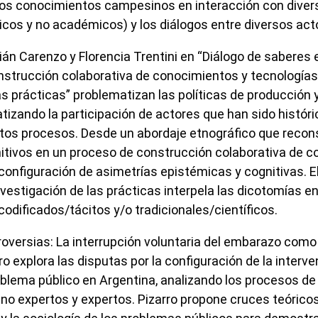
 los conocimientos campesinos en interacción con dive
cos y no académicos) y los diálogos entre diversos act
án Carenzo y Florencia Trentini en “Diálogo de saberes e 
nstrucción colaborativa de conocimientos y tecnologías
s prácticas” problematizan las políticas de producción y
tizando la participación de actores que han sido histó
estos procesos. Desde un abordaje etnográfico que recon
tivos en un proceso de construcción colaborativa de c
 configuración de asimetrías epistémicas y cognitivas. E
nvestigación de las prácticas interpela las dicotomías e
codificados/tácitos y/o tradicionales/científicos.
roversias: La interrupción voluntaria del embarazo como
ro explora las disputas por la configuración de la interve
lema público en Argentina, analizando los procesos de
no expertos y expertos. Pizarro propone cruces teóricos