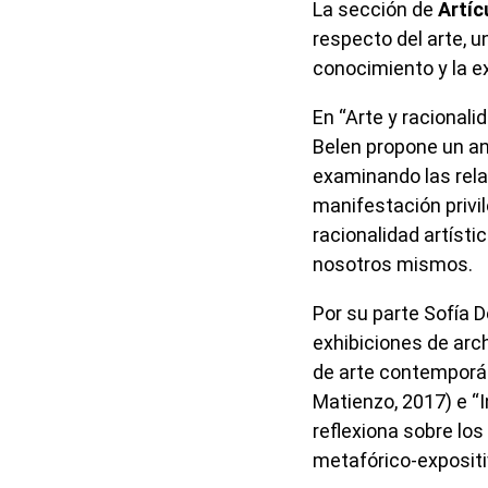
La sección de
Artíc
respecto del arte, 
conocimiento y la e
En “Arte y racionali
Belen propone un an
examinando las rela
manifestación privi
racionalidad artísti
nosotros mismos.
Por su parte Sofía D
exhibiciones de arc
de arte contemporán
Matienzo, 2017) e “
reflexiona sobre lo
metafórico-expositi