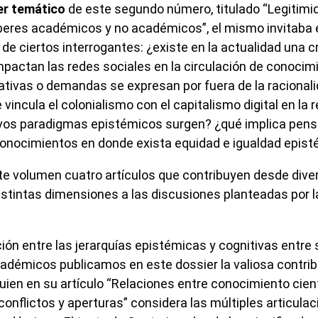
er temático
de este segundo número, titulado “Legitimi
beres académicos y no académicos”, el mismo invitaba 
r de ciertos interrogantes: ¿existe en la actualidad una c
mpactan las redes sociales en la circulación de conocimi
ativas o demandas se expresan por fuera de la racional
ncula el colonialismo con el capitalismo digital en la r
uevos paradigmas epistémicos surgen? ¿qué implica pen
conocimientos en donde exista equidad e igualdad epis
e volumen cuatro artículos que contribuyen desde dive
stintas dimensiones a las discusiones planteadas por 
ción entre las jerarquías epistémicas y cognitivas entre
démicos publicamos en este dossier la valiosa contri
uien en su artículo “Relaciones entre conocimiento cient
onflictos y aperturas” considera las múltiples articulac