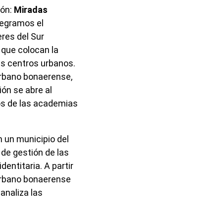
ón:
Miradas
tegramos el
eres del Sur
que colocan la
es centros urbanos.
urbano bonaerense,
ón se abre al
os de las academias
n un municipio del
 de gestión de las
dentitaria. A partir
nurbano bonaerense
analiza las