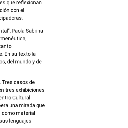
es que reflexionan
ación con el
cipadoras.
ntal”, Paola Sabrina
ermenéutica,
tanto
. En su texto la
ros, del mundo y de
l. Tres casos de
en tres exhibiciones
ntro Cultural
upera una mirada que
s como material
sus lenguajes.