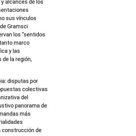
 y alcances de los
esentaciones
mo sus vínculos
s de Gramsci
ervan los “sentidos
 tanto marco
ica y las
de la región,
a: disputas por
ropuestas colectivas
nizativa del
austivo panorama de
demandas más
rialidades
la construcción de