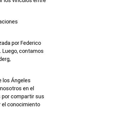
r los vínculos entre
aciones
izada por Federico
o. Luego, contamos
derg,
e los Ángeles
 nosotros en el
 por compartir sus
 el conocimiento