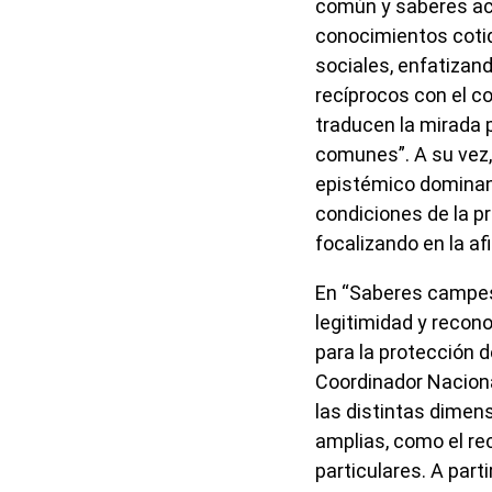
común y saberes aca
conocimientos cotid
sociales, enfatizand
recíprocos con el c
traducen la mirada p
comunes”. A su vez
epistémico dominant
condiciones de la p
focalizando en la a
En “Saberes campesi
legitimidad y recon
para la protección d
Coordinador Naciona
las distintas dime
amplias, como el rec
particulares. A part