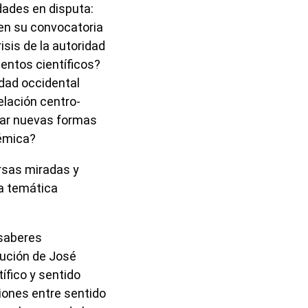
dades en disputa:
en su convocatoria
risis de la autoridad
entos científicos?
idad occidental
elación centro-
sar nuevas formas
témica?
rsas miradas y
la temática
 saberes
bución de José
ífico y sentido
iones entre sentido