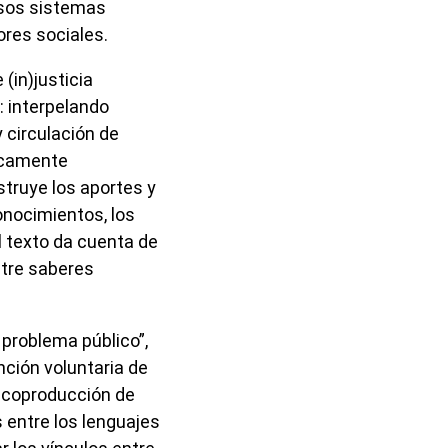
rsos sistemas
ores sociales.
(in)justicia
: interpelando
 circulación de
ricamente
struye los aportes y
onocimientos, los
l texto da cuenta de
ntre saberes
 problema público”,
nción voluntaria de
 coproducción de
 entre los lenguajes