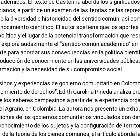
démicos. El texto de Castorina aborda los significados
ianos, a partir de un examen de las teorías de las repr
o la diversidad e historicidad del sentido común, así co
onocimiento científico. El autor sostiene que los aporte
olítica y el lugar de la potencial transformación que res
, explora audazmente el “sentido común académico” en
e para abordar sus consecuencias en la política científ
roducción de conocimiento en las universidades públicas 
firmación y la necesidad de su compromiso social.
nos y experiencias de gobierno comunitario en Colombi
ocimiento de derechos”, Edith Carolina Pineda analiza p
e los saberes campesinos a partir de la experiencia orga
l Agrario,
en Colombia. La autora nos presenta un exh
nsiones de los gobiernos comunitarios vinculados con 
onocimiento de los sujetos y la configuración de territo
ir de la teoría de los bienes comunes, el artículo aborda 