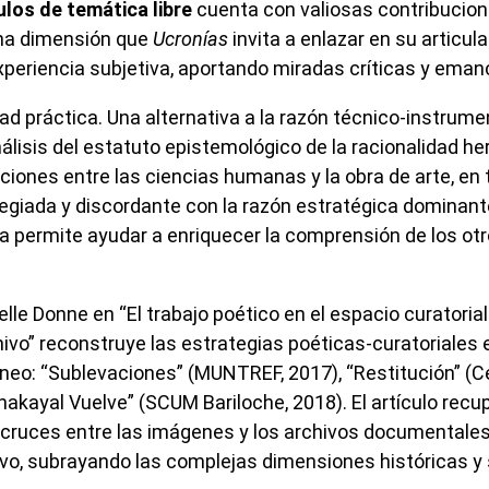
ulos de temática libre
cuenta con valiosas contribucion
una dimensión que
Ucronías
invita a enlazar en su articul
xperiencia subjetiva, aportando miradas críticas y eman
dad práctica. Una alternativa a la razón técnico-instrume
álisis del estatuto epistemológico de la racionalidad h
ciones entre las ciencias humanas y la obra de arte, en 
legiada y discordante con la razón estratégica dominante
ca permite ayudar a enriquecer la comprensión de los ot
elle Donne en “El trabajo poético en el espacio curatoria
hivo” reconstruye las estrategias poéticas-curatoriales 
eo: “Sublevaciones” (MUNTREF, 2017), “Restitución” (Ce
Inakayal Vuelve” (SCUM Bariloche, 2018). El artículo rec
s cruces entre las imágenes y los archivos documentale
vo, subrayando las complejas dimensiones históricas y 