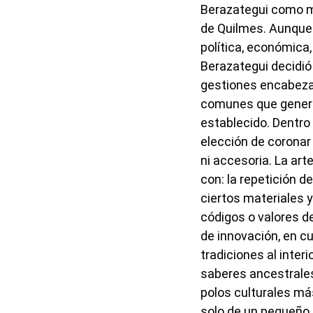
Berazategui como mu
de Quilmes. Aunque
política, económica
Berazategui decidió 
gestiones encabezada
comunes que generar
establecido. Dentro
elección de coronar 
ni accesoria. La ar
con: la repetición d
ciertos materiales y
códigos o valores de
de innovación, en cu
tradiciones al inter
saberes ancestrales
polos culturales má
solo de un pequeño e