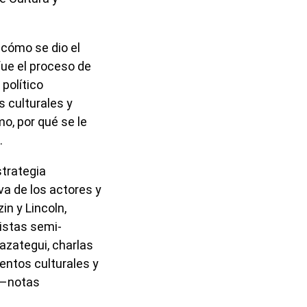
 cómo se dio el
ue el proceso de
 político
s culturales y
o, por qué se le
.
strategia
va de los actores y
in y Lincoln,
vistas semi-
azategui, charlas
entos culturales y
s –notas