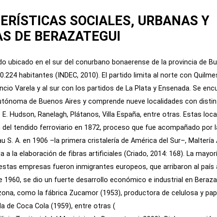
ERÍSTICAS SOCIALES, URBANAS Y
S DE BERAZATEGUI
do ubicado en el sur del conurbano bonaerense de la provincia de B
0.224 habitantes (
INDEC, 2010
). El partido limita al norte con Quilme
encio Varela y al sur con los partidos de La Plata y Ensenada. Se enc
Autónoma de Buenos Aires y comprende nueve localidades con distin
E. Hudson, Ranelagh, Plátanos, Villa España, entre otras. Estas loca
n del tendido ferroviario en 1872, proceso que fue acompañado por 
S. A. en 1906 –la primera cristalería de América del Sur–, Maltería 
 a la elaboración de fibras artificiales (Criado, 2014: 168). La may
stas empresas fueron inmigrantes europeos, que arribaron al país a 
 1960, se dio un fuerte desarrollo económico e industrial en Beraza
ona, como la fábrica Zucamor (1953), productora de celulosa y papel
a de Coca Cola (1959), entre otras (