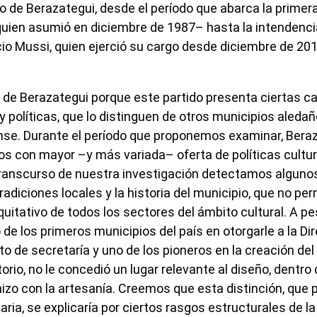
o de Berazategui, desde el período que abarca la primera
ien asumió en diciembre de 1987– hasta la intendencia 
cio Mussi, quien ejerció su cargo desde diciembre de 20
e Berazategui porque este partido presenta ciertas ca
 y políticas, que lo distinguen de otros municipios aledañ
e. Durante el período que proponemos examinar, Beraza
tos con mayor –y más variada– oferta de políticas cultu
transcurso de nuestra investigación detectamos alguno
radiciones locales y la historia del municipio, que no per
uitativo de todos los sectores del ámbito cultural. A pe
de los primeros municipios del país en otorgarle a la Di
o de secretaría y uno de los pioneros en la creación del
itorio, no le concedió un lugar relevante al diseño, dentro
 hizo con la artesanía. Creemos que esta distinción, que 
aria, se explicaría por ciertos rasgos estructurales de 