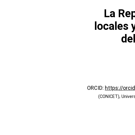
La Rep
locales 
de
ORCID:
https://orc
(CONICET), Univer