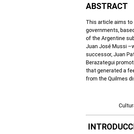
ABSTRACT
This article aims to
governments, based 
of the Argentine sub
Juan José Mussi –wh
successor, Juan Pa
Berazategui promote
that generated a fee
from the Quilmes dis
Cultur
INTRODUCC