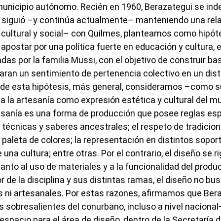
nicipio autónomo. Recién en 1960, Berazategui se inde
 siguió –y continúa actualmente– manteniendo una rel
, cultural y social– con Quilmes, planteamos como hipót
apostar por una política fuerte en educación y cultura, 
s por la familia Mussi, con el objetivo de construir bas
an un sentimiento de pertenencia colectivo en un dist
 de esta hipótesis, más general, consideramos –como s
a la artesanía como expresión estética y cultural del m
tesanía es una forma de producción que posee reglas es
e técnicas y saberes ancestrales; el respeto de tradicio
 paleta de colores; la representación en distintos sopo
 una cultura; entre otras. Por el contrario, el diseño se 
anto al uso de materiales y a la funcionalidad del produc
ior de la disciplina y sus distintas ramas, el diseño no bu
 ni artesanales. Por estas razones, afirmamos que Ber
s sobresalientes del conurbano, incluso a nivel nacional
spacio para el área de diseño, dentro de la Secretaría d