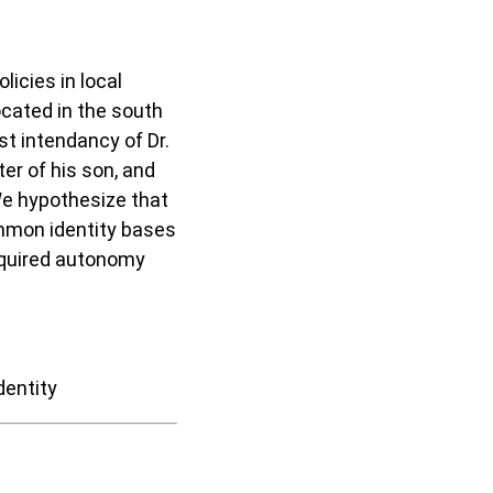
icies in local
ocated in the south
st intendancy of Dr.
r of his son, and
e hypothesize that
ommon identity bases
acquired autonomy
dentity