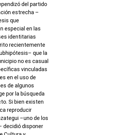
pendizó del partido
ación estrecha –
esis que
en especial en las
es identitarias
rito recientemente
ubhipótesis– que la
unicipio no es casual
pecíficas vinculadas
nes en el uso de
rtes de algunos
rige por la búsqueda
to. Si bien existen
sca reproducir
azategui –uno de los
– decidió disponer
e Cultura y