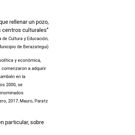
ue rellenar un pozo,
 centros culturales”
a de Cultura y Educación,
unicipio de Berazategui)
política y económica,
s comenzaron a adquirir
también en la
ños 2000, se
–denominados
tero, 2017; Mauro, Paratz
n particular, sobre