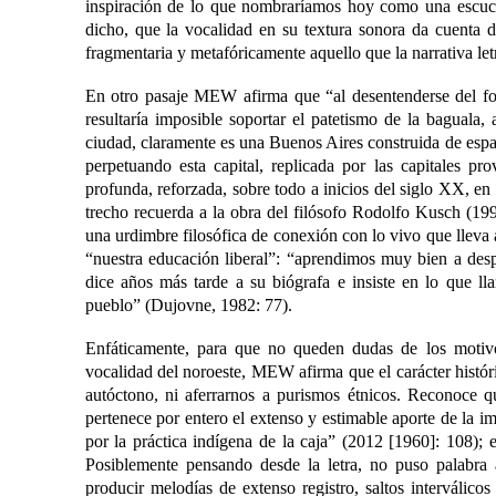
inspiración de lo que nombraríamos hoy como una escucha 
dicho, que la vocalidad en su textura sonora da cuenta d
fragmentaria y metafóricamente aquello que la narrativa let
En otro pasaje MEW afirma que “al desentenderse del fol
resultaría imposible soportar el patetismo de la baguala,
ciudad, claramente es una Buenos Aires construida de espa
perpetuando esta capital, replicada por las capitales pro
profunda, reforzada, sobre todo a inicios del siglo XX, e
trecho recuerda a la obra del filósofo Rodolfo Kusch (199
una urdimbre filosófica de conexión con lo vivo que lleva
“nuestra educación liberal”: “aprendimos muy bien a despr
dice años más tarde a su biógrafa e insiste en lo que lla
pueblo” (Dujovne, 1982: 77).
Enfáticamente, para que no queden dudas de los motivo
vocalidad del noroeste, MEW afirma que el carácter históri
autóctono, ni aferrarnos a purismos étnicos. Reconoce q
pertenece por entero el extenso y estimable aporte de la i
por la práctica indígena de la caja” (2012 [1960]: 108)
Posiblemente pensando desde la letra, no puso palabra 
producir melodías de extenso registro, saltos interválic