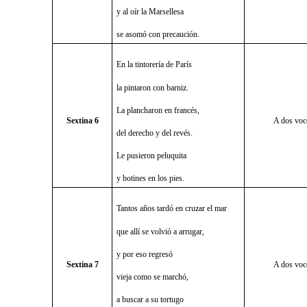
y al oír la Marsellesa
se asomó con precaución.
En la tintorería de París
la pintaron con barniz.
La plancharon en francés,
Sextina 6
A dos voc
del derecho y del revés.
Le pusieron peluquita
y botines en los pies.
Tantos años tardó en cruzar el mar
que allí se volvió a arrugar,
y por eso regresó
Sextina 7
A dos voc
vieja como se marchó,
a buscar a su tortugo