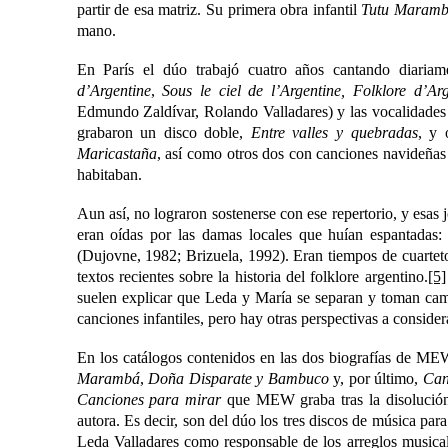
partir de esa matriz. Su primera obra infantil
Tutu Maram
mano.
En París el dúo trabajó cuatro años cantando diaria
d’Argentine
,
Sous le ciel de l’Argentine, Folklore d’Arg
Edmundo Zaldívar, Rolando Valladares) y las vocalidades 
grabaron un disco doble,
Entre valles y quebradas
, y 
Maricastaña
, así como otros dos con canciones navideñas 
habitaban.
Aun así, no lograron sostenerse con ese repertorio, y esas
eran oídas por las damas locales que huían espantadas:
(Dujovne, 1982; Brizuela, 1992). Eran tiempos de cuarteto
textos recientes sobre la historia del folklore argentino.
[5]
suelen explicar que Leda y María se separan y toman camin
canciones infantiles, pero hay otras perspectivas a consider
En los catálogos contenidos en las dos biografías de MEW
Marambá
,
Doña Disparate y Bambuco
y, por último,
Can
Canciones para mirar
que MEW graba tras la disolució
autora. Es decir, son del dúo los tres discos de música pa
Leda Valladares como responsable de los arreglos musical