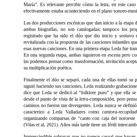
María”. Es relevante percibir cómo la letra, en este caso
efectivamente estaba aconteciendo en el plano sonoro-musi
Las dos producciones escénicas que dan inicio a la etapa d
ambas biografías, no son catalogadas; tampoco los pr
registrado que ha sido el dúo que dio inicio y sostuvo
revitalizada con la propuesta de las canciones infantiles
esas nuevas canciones. En una primera etapa Leda fue tran
En una segunda etapa, ambas siguieron en escena pero co
las podemos pensar como transformación, invitación acept
su multiplicación poética.
Finalmente el dúo se separó, cada una de ellas tomó su 
siguió haciendo sus canciones, Leda realizando grabacion
dice que Leda se dedicó al “folklore puro” y que ella se
desde el punto de vista de la
letra-
composición, pero pensa
caminos no fueron tan divergentes. Leda nunca se defini
caracterizo a Leda Valladares como
cantora-recopila
organizando comparsas de “canto con caja del noroeste
(Vilas et al, 2021). Años más tarde tiene un fértil intercam
Imprescindible subrayar que no parece casual que hayan 