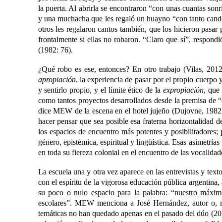
la puerta. Al abrirla se encontraron “con unas cuantas sonr
y una muchacha que les regaló un huayno “con tanto cando
otros les regalaron cantos también, que los hicieron pasar 
frontalmente si ellas no robaron. “Claro que sí”, respo
(1982: 76).
¿Qué robo es ese, entonces? En otro trabajo (Vilas, 2012
apropiación
, la experiencia de pasar por el propio cuerpo 
y sentirlo propio, y el límite ético de la
expropiación
,
que 
como tantos proyectos desarrollados desde la premisa de “
dice MEW de la escena en el hotel jujeño (Dujovne, 1982:
hacer pensar que sea posible esa fraterna horizontalidad 
los espacios de encuentro más potentes y posibilitadores; p
género, epistémica, espiritual y lingüística. Esas asimetría
en toda su fiereza colonial en el encuentro de las vocalida
La escuela una y otra vez aparece en las entrevistas y te
con el espíritu de la vigorosa educación pública argentina,
su poco o nulo espacio para la palabra: “nuestro máximo
escolares”. MEW menciona a José Hernández, autor o, mej
temáticas no han quedado apenas en el pasado del dúo (2