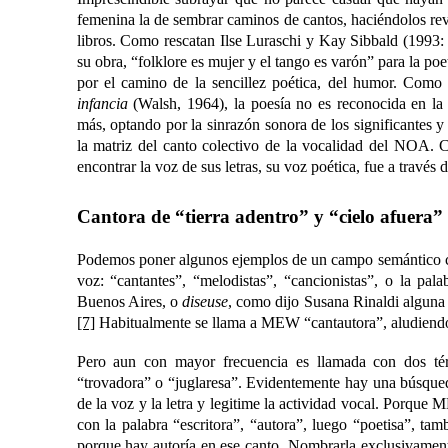
femenina la de sembrar caminos de cantos, haciéndolos rev
libros. Como rescatan Ilse Luraschi y Kay Sibbald (1993
su obra, “folklore es mujer y el tango es varón” para la p
por el camino de la sencillez poética, del humor. Como
infancia
(Walsh, 1964), la poesía no es reconocida en 
más, optando por la sinrazón sonora de los significantes y
la matriz del canto colectivo de la vocalidad del NOA. C
encontrar la voz de sus letras, su voz poética, fue a través 
Cantora de “tierra adentro” y “cielo afuera”
Podemos poner algunos ejemplos de un campo semántico con
voz: “cantantes”, “melodistas”, “cancionistas”, o la p
Buenos Aires, o
diseuse
, como dijo Susana Rinaldi alguna 
[7]
Habitualmente se llama a MEW “cantautora”, aludiendo
Pero aun con mayor frecuencia es llamada con dos té
“trovadora” o “juglaresa”. Evidentemente hay una búsqued
de la voz y la letra y legitime la actividad vocal. Porqu
con la palabra “escritora”, “autora”, luego “poetisa”, ta
porque hay autoría en ese canto. Nombrarla exclusivamente