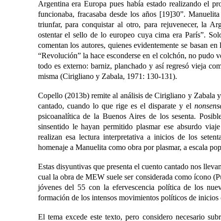
Argentina era Europa pues había estado realizando el pr
funcionaba, fracasaba desde los años [19]30”. Manuelita 
triunfar, para conquistar al otro, para rejuvenecer, la A
ostentar el sello de lo europeo cuya cima era París”. Sol
comentan los autores, quienes evidentemente se basan en l
“Revolución” la hace esconderse en el colchón, no pudo ve
todo es externo: barniz, planchado y así regresó vieja co
misma (Cirigliano y Zabala, 1971: 130-131).
Copello (2013b) remite al análisis de Cirigliano y Zabala y
cantado, cuando lo que rige es el disparate y el
nonsen
psicoanalítica de la Buenos Aires de los sesenta. Posib
sinsentido le hayan permitido plasmar ese absurdo viaj
realizan esa lectura interpretativa a inicios de los sete
homenaje a Manuelita como obra por plasmar, a escala popu
Estas disyuntivas que presenta el cuento cantado nos llevan
cual la obra de MEW suele ser considerada como ícono (P
jóvenes del 55 con la efervescencia política de los nue
formación de los intensos movimientos políticos de inicios 
El tema excede este texto, pero considero necesario su