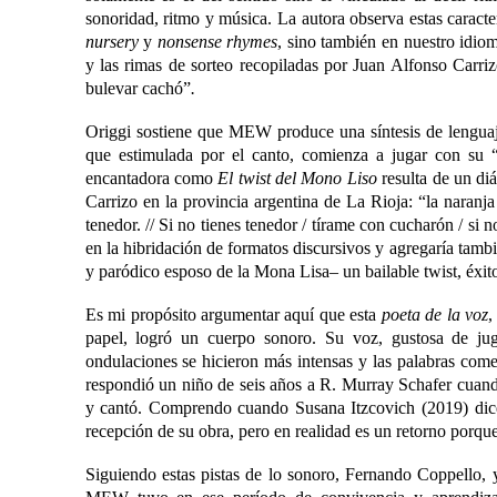
sonoridad, ritmo y música. La autora observa estas caracter
nursery
y
nonsense rhymes
, sino también en nuestro idiom
y las rimas de sorteo recopiladas por Juan Alfonso Carriz
bulevar cachó”
.
Origgi sostiene que MEW produce una síntesis de lenguaje
que estimulada por el canto, comienza a jugar con su “
encantadora como
El twist del Mono Liso
resulta de un diá
Carrizo en la provincia argentina de La Rioja: “la naranja
tenedor. // Si no tienes tenedor / tírame con cucharón / si
en la hibridación de formatos discursivos y agregaría tamb
y paródico esposo de la Mona Lisa‒ un bailable twist, éxito
Es mi propósito argumentar aquí que esta
poeta de la voz
,
papel, logró un cuerpo sonoro. Su voz, gustosa de jug
ondulaciones se hicieron más intensas y las palabras come
respondió un niño de seis años a R. Murray Schafer cuando
y cantó. Comprendo cuando Susana Itzcovich (2019) dic
recepción de su obra, pero en realidad es un retorno porqu
Siguiendo estas pistas de lo sonoro, Fernando Coppello, y