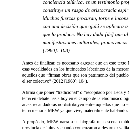
conciencia telúrica, es un testimonio p
constituye un rasgo de aristocracia espi
Muchas fuerzas procuran, torpe e incons
con una decisión que ojalá se aplicara 
que lo produce. No hay duda [de] que al 
manifestaciones culturales, promovemos u
[1960]: 108)
Antes de finalizar, es necesario agregar que en este text
esas vocalidades en los intrincados laberintos de la merca
aquellos que “firman obras que son patrimonio del puebl
el ser colectivo” (2012 [1960]: 104).
Afirma que poner “tradicional” o “recopilado por Leda y M
tema en debate hasta hoy en el campo de la etnomusicologí
arcas recaudadoras no distribuyen entre aquellos que no en
tema menor a MEW ya que vive, materialmente hablando, d
A propósito, MEW narra a su biógrafa una escena emblem
provincia de Jujuy y cuando comenzaron a desarmar valijas