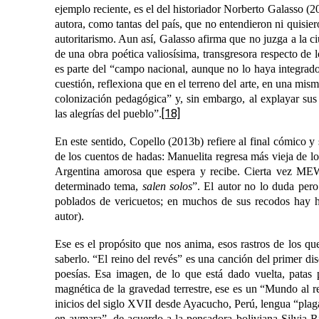
ejemplo reciente, es el del historiador Norberto Galasso
(2
autora, como tantas del país, que no entendieron ni quisi
autoritarismo. Aun así, Galasso afirma que no juzga a la c
de una obra poética valiosísima, transgresora respecto de
es parte del “campo nacional, aunque no lo haya integrado
cuestión, reflexiona que en el terreno del arte, en una mis
colonización pedagógica” y, sin embargo, al explayar su
[18]
las alegrías del pueblo”.
En este sentido, Copello (2013b) refiere al final cómico 
de los cuentos de hadas: Manuelita regresa más vieja de 
Argentina amorosa que espera y recibe. Cierta vez MEW
determinado tema,
salen solos
”. El autor no lo duda per
poblados de vericuetos; en muchos de sus recodos hay h
autor).
Ese es el propósito que nos anima, esos rastros de los 
saberlo. “El reino del revés”
es una canción del primer di
poesías. Esa imagen, de lo que está dado vuelta, patas 
magnética de la gravedad terrestre, ese es un “Mundo al 
inicios del siglo XVII desde Ayacucho, Perú, lengua “plag
en aymara”, de acuerdo a la pensadora boliviana Silvia R