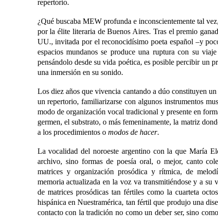
repertorio.
¿Qué buscaba MEW profunda e inconscientemente tal vez, 
por la élite literaria de Buenos Aires. Tras el premio gan
UU., invitada por el reconocidísimo poeta español ‒y po
espacios mundanos se produce una ruptura con su viaje 
pensándolo desde su vida poética, es posible percibir un p
una inmersión en su sonido.
Los diez años que vivencia cantando a dúo constituyen un 
un repertorio, familiarizarse con algunos instrumentos mu
modo de organización vocal tradicional y presente en form
germen, el substrato, o más femeninamente, la matriz donde
a los procedimientos o
modos de hacer
.
La vocalidad del noroeste argentino con la que María El
archivo, sino formas de poesía oral, o mejor, canto cole
matrices y organización prosódica y rítmica, de melodías
memoria actualizada en la voz va transmitiéndose y a su v
de matrices prosódicas tan fértiles como la cuarteta octo
hispánica en Nuestramérica, tan fértil que produjo una di
contacto con la tradición no como un deber ser, sino com