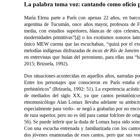
La palabra toma voz: cantando como oficio 
María Elena parte a París con apenas 22 años, en barco,
argentina de Tucumán, once años mayor, profesora de Fi
media, con estudios superiores, blancas de ojos celestes,
modernidades primitivas”
[4]
o los exotismos sonoros lati
único MEW cuenta que las escuchaban, “quizá por el exot
melodías indígenas disfrazadas de
incas de Río de Janeiro
en entrevistas que huían del peronismo, para ellas una “b
2015; Brizuela, 1992).
Dos situaciones acontecidas en aquellos años, narradas p
Entre los personajes que conocieron en París estaba e
prehistóricos” (Brizuela, 1992: 51). La experiencia acúst
de mediados del siglo XX, ya que cantos pentatónicos 
etnomusicólogo Alan Lomax llevaba adelante su ambici
especialmente para verlo‒ se negó a grabarlas por no encon
de raza superior, pero no es útil para cantar folclore de 
56). Se puede inferir que la duda de Lomax haya sido sonor
Con una escucha entrenada y familiarizada con los cantos
dos jóvenes enamoradas de esos cantos, pero que sus voce