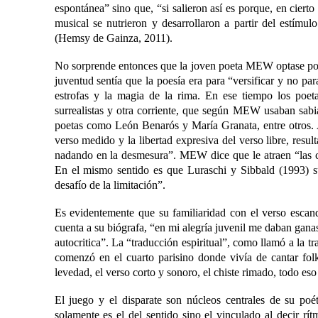
espontánea” sino que, “si salieron así es porque, en ciert
musical se nutrieron y desarrollaron a partir del estímul
(Hemsy de Gainza, 2011).
No sorprende entonces que la joven poeta MEW optase por
juventud sentía que la poesía era para “versificar y no par
estrofas y la magia de la rima. En ese tiempo los poetas
surrealistas y otra corriente, que según MEW usaban sabi
poetas como León Benarós y María Granata, entre otros. A
verso medido y la libertad expresiva del verso libre, res
nadando en la desmesura”. MEW dice que le atraen “las c
En el mismo sentido es que Luraschi y Sibbald (1993) su
desafío de la limitación”.
Es evidentemente que su familiaridad con el verso escan
cuenta a su biógrafa, “en mi alegría juvenil me daban gana
autocritica”. La “traducción espiritual”, como llamó a la tr
comenzó en el cuarto parisino donde vivía de cantar folkl
levedad, el verso corto y sonoro, el chiste rimado, todo es
El juego y el disparate son núcleos centrales de su po
solamente es el del sentido sino el vinculado al decir rí