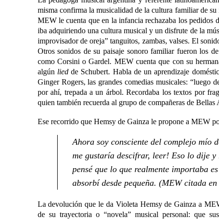
misma confirma la musicalidad de la cultura familiar de s
MEW le cuenta que en la infancia rechazaba los pedidos de
iba adquiriendo una cultura musical y un disfrute de la mú
improvisador de oreja” tanguitos, zambas, valses. El soni
Otros sonidos de su paisaje sonoro familiar fueron los de
como Corsini o Gardel. MEW cuenta que con su hermana 
algún
lied
de Schubert. Habla de un aprendizaje doméstico: 
Ginger Rogers, las grandes comedias musicales: “luego de 
por ahí, trepada a un árbol. Recordaba los textos por fr
quien también recuerda al grupo de compañeras de Bellas 
Ese recorrido que Hemsy de Gainza le propone a MEW por
Ahora soy consciente del complejo mío d
me gustaría descifrar, leer! Eso lo dije 
pensé que lo que realmente importaba es 
absorbí desde pequeña. (MEW citada en
La devolución que le da Violeta Hemsy de Gainza a MEW e
de su trayectoria o “novela” musical personal: que su