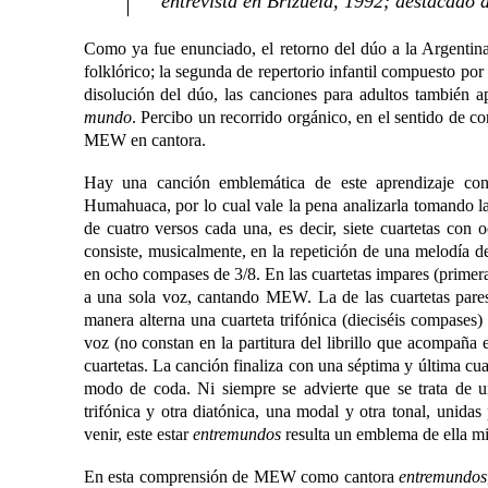
entrevista en Brizuela, 1992; destacado d
Como ya fue enunciado, el retorno del dúo a la Argentina 
folklórico; la segunda de repertorio infantil compuesto po
disolución del dúo, las canciones para adultos también 
mundo
. Percibo un recorrido orgánico, en el sentido de c
MEW en cantora.
Hay una canción emblemática de este aprendizaje c
Humahuaca, por lo cual vale la pena analizarla tomando l
de cuatro versos cada una, es decir, siete cuartetas con
consiste, musicalmente, en la repetición de una melodía de
en ocho compases de 3/8. En las cuartetas impares (primera, 
a una sola voz, cantando MEW. La de las cuartetas pares 
manera alterna una cuarteta trifónica (dieciséis compases
voz (no constan en la partitura del librillo que acompaña 
cuartetas. La canción finaliza con una séptima y última cuar
modo de coda. Ni siempre se advierte que se trata de 
trifónica y otra diatónica, una modal y otra tonal, unidas
venir, este estar
entremundos
resulta un emblema de ella m
En esta comprensión de MEW como cantora
entremundos