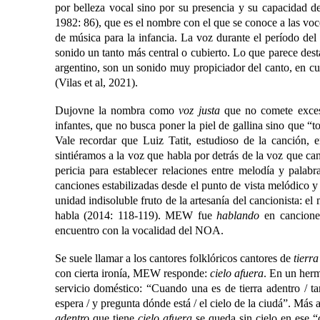
por belleza vocal sino por su presencia y su capacidad 
1982: 86), que es el nombre con el que se conoce a las voce
de música para la infancia. La voz durante el período d
sonido un tanto más central o cubierto. Lo que parece des
argentino, son un sonido muy propiciador del canto, en cu
(Vilas et al, 2021).
Dujovne la nombra como
voz justa
que no comete exceso
infantes, que no busca poner la piel de gallina sino que “
Vale recordar que Luiz Tatit, estudioso de la canción, 
sintiéramos a la voz que habla por detrás de la voz que can
pericia para establecer relaciones entre melodía y palabr
canciones estabilizadas desde el punto de vista melódico y
unidad indisoluble fruto de la artesanía del cancionista: el
habla (2014: 118-119). MEW fue
hablando
en canciones
encuentro con la vocalidad del NOA.
Se suele llamar a los cantores folklóricos cantores de
tierr
con cierta ironía, MEW responde:
cielo afuera
. E
n un her
servicio doméstico: “
Cuando una es de tierra adentro / ta
espera / y pregunta dónde está
/ el cielo de la ciudá”.
Más a
adentro
que tiene
cielo afuera
se queda sin cielo en ese “