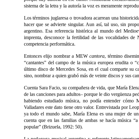
sistema de la letra y la autoría la voz es meramente reprodu
Los términos juglaresa o trovadora acarrean una historici
hacer que se advierte singular. Aun así, tal uso, sin pro
argentino. Esa referencia histórica al mundo del Medioev
imprenta, desconoce la fertilidad de las vocalidades de
competencia performática.
Entonces elijo nombrar a MEW
cantora
, término disemi
“cantantes” del campo de la música europea erudita o 
último disco de Mercedes Sosa, en el cual comparte su c
sino, nombrar a quien grabó más de veinte discos y sus ca
Cuenta Sara Facio, su compañera de vida, que María Elena 
de las canciones para adultos‒ porque le dio vergüenza ped
habiendo estudiado música, no podía entender cómo Ma
Valladares este dato tiene otro valor. Entrevistada por Le
ya todo el mundo sabe, María Elena es una mujer de un g
cuenta que en las familias de ambas se hacía música “
popular” (Brizuela, 1992: 50).
La pedagoga musical argentina y referente latinoameric