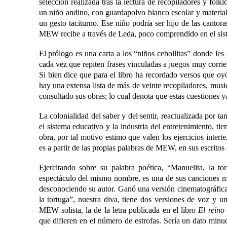
selección realizada tras la lectura de recopiladores y folklo
un niño andino, con guardapolvo blanco escolar y material
un gesto taciturno. Ese niño podría ser hijo de las cantor
MEW recibe a través de Leda, poco comprendido en el sis
El prólogo es una carta a los “niños cebollitas” donde le
cada vez que repiten frases vinculadas a juegos muy corrien
Si bien dice que para el libro ha recordado versos que oy
hay una extensa lista de más de veinte recopiladores, musi
consultado sus obras; lo cual denota que estas cuestiones ya
La colonialidad del saber y del sentir, reactualizada por
el sistema educativo y la industria del entretenimiento, t
obra, por tal motivo estimo que valen los ejercicios inter
es a partir de las propias palabras de MEW, en sus escrito
Ejercitando sobre su palabra poética, “Manuelita, la tor
espectáculo del mismo nombre, es una de sus canciones má
desconociendo su autor. Ganó una versión cinematográfica
la tortuga”, nuestra diva, tiene dos versiones de voz y u
MEW solista, la de la letra publicada en el libro
El reino 
que difieren en el número de estrofas. Sería un dato minuc