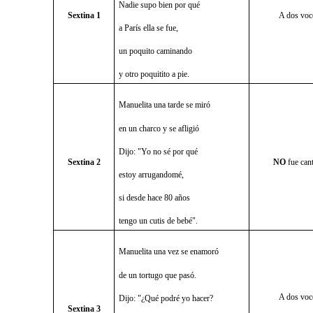
Nadie supo bien por qué
Sextina 1
A dos voc
a París ella se fue,
un poquito caminando
y otro poquitito a pie.
Manuelita una tarde se miró
en un charco y se afligió
Dijo: "Yo no sé por qué
Sextina 2
NO
fue can
estoy arrugandomé,
si desde hace 80 años
tengo un cutis de bebé".
Manuelita una vez se enamoró
de un tortugo que pasó.
A dos voc
Dijo: "¿Qué podré yo hacer?
Sextina 3