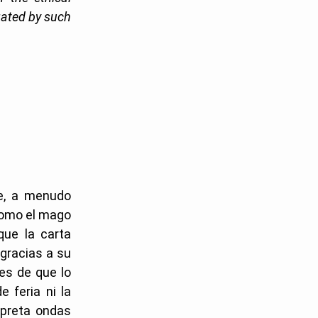
gated by such
te, a menudo
 Como el mago
que la carta
gracias a su
tes de que lo
e feria ni la
rpreta ondas