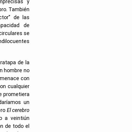
mprecisas y
bro. También
tor” de las
apacidad de
circulares se
ndilocuentes
ratapa de la
un hombre no
 amenace con
con cualquier
e prometiera
udaríamos un
ero
El cerebro
o a veintiún
ón de todo el