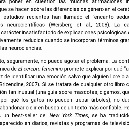
ara poner en cuestión las muchas afirmaciones i
ue se hacen sobre las diferencias de género en el cere
e estudios recientes han llamado el “encanto seduc
nes neurocientíficas (Weisberg et al., 2008). La c
el carácter insatisfactorio de explicaciones psicológicas 
ativamente reducida cuando se incorporan términos gra
las neurociencias.
to, seguramente, no puede agotar el problema. La cont
ánica de
El cerebro femenino
promete explicar por qué “
z de identificar una emoción salvo que alguien llore o
(Brizendine, 2007). Si se tratara de cualquier otro libro 
ción tan inusual (una guía sobre mascotas, digamos, qu
 por qué los gatos no pueden trepar árboles), no d
abandonarlo e ir en busca de un texto más confiable. P
 un best-seller del
New York Times
, se ha traducid
aparecido en diarios, revistas y programas de televisi