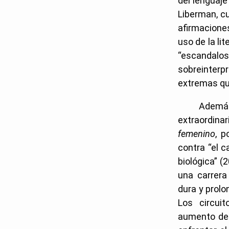
del lenguaje
Liberman, c
afirmaciones
uso de la li
“escandalo
sobreinterpr
extremas que
Además
extraordina
femenino
, p
contra “el 
biológica” (
una carrera
dura y prolo
Los circui
aumento del