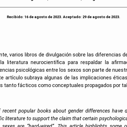
Recibido: 16 de agosto de 2023. Aceptado: 29 de agosto de 2023.
e, varios libros de divulgación sobre las diferencias 
 la literatura neurocientífica para respaldar la afirm
rencias psicológicas entre los sexos son parte de nuest
te artículo subraya algunas de las implicaciones étic
es tanto fácticos como conceptuales propagados por tal
 recent popular books about gender differences have 
ic literature to support the claim that certain psychologic
sexes are “hard-wired”. This article highlights some o