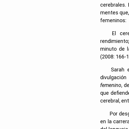
cerebrales.
mentes que,
femeninos:
El ce
rendimiento
minuto de l
(2008: 166-
Sarah 
divulgació
femenino
, d
que defiend
cerebral, en
Por desg
en la carrer