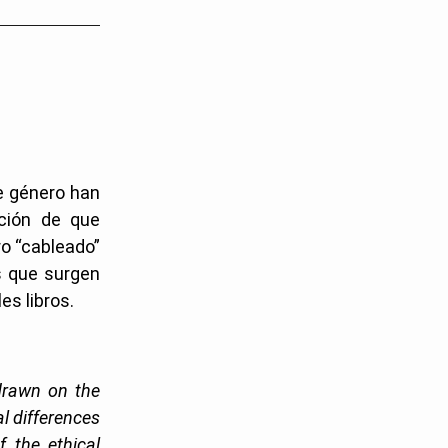
de género han
ación de que
ro “cableado”
as que surgen
es libros.
drawn on the
al differences
f the ethical