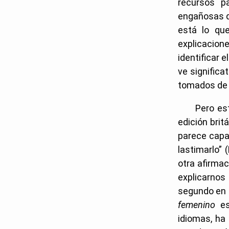
recursos p
engañosas q
está lo qu
explicacio
identificar 
ve signific
tomados de 
Pero es
edición brit
parece capa
lastimarlo” 
otra afirma
explicarnos
segundo en 
femenino
es
idiomas, ha 