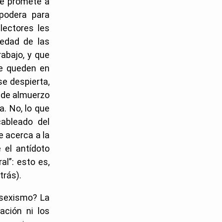
ine promete a
podera para
lectores les
iedad de las
abajo, y que
se queden en
e despierta,
 de almuerzo
a. No, lo que
ableado del
e acerca a la
 el antídoto
al”: esto es,
trás).
osexismo? La
ación ni los