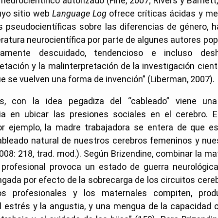
 neurocientífico autorizado (Fine, 2007; Rivers y Barnett
uyo sitio web
Language Log
ofrece críticas ácidas y me
 pseudocientíficas sobre las diferencias de género, h
teratura neurocientífica por parte de algunes autores p
samente descuidado, tendencioso e incluso des
etación y la malinterpretación de la investigación cient
 se vuelven una forma de invención” (Liberman, 2007).
, con la idea pegadiza del “cableado” viene una 
ria en ubicar las presiones sociales en el cerebro.
or ejemplo, la madre trabajadora se entera de que e
cableado natural de nuestros cerebros femeninos y nues
2008: 218, trad. mod.). Según Brizendine, combinar la m
 profesional provoca un estado de guerra neurológica
ngada por efecto de la sobrecarga de los circuitos cereb
tos profesionales y los maternales compiten, prod
 estrés y la angustia, y una mengua de la capacidad c