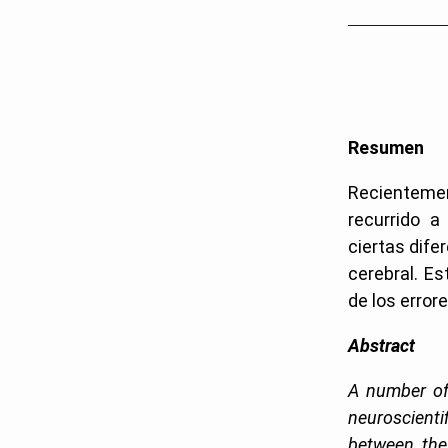
Resumen
Recientement
recurrido a
ciertas dife
cerebral. Es
de los error
Abstract
A number of
neuroscientif
between the 