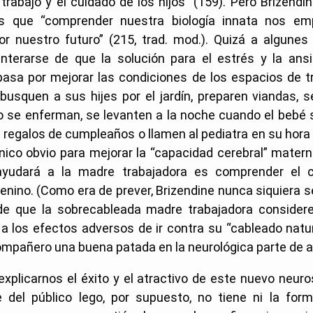
 trabajo y el cuidado de los hijos” (159). Pero Brizend
as que “comprender nuestra biología innata nos em
or nuestro futuro” (215, trad. mod.). Quizá a algunes 
nterarse de que la solución para el estrés y la ans
asa por mejorar las condiciones de los espacios de tr
busquen a sus hijes por el jardín, preparen viandas, 
 se enferman, se levanten a la noche cuando el bebé s
 regalos de cumpleaños o llamen al pediatra en su hora
nico obvio para mejorar la “capacidad cerebral” matern
ayudará a la madre trabajadora es comprender el c
nino. (Como era de prever, Brizendine nunca siquiera s
 de que la sobrecableada madre trabajadora considere
 los efectos adversos de ir contra su “cableado natur
ompañero una buena patada en la neurológica parte de a
xplicarnos el éxito y el atractivo de este nuevo neur
 del público lego, por supuesto, no tiene ni la form