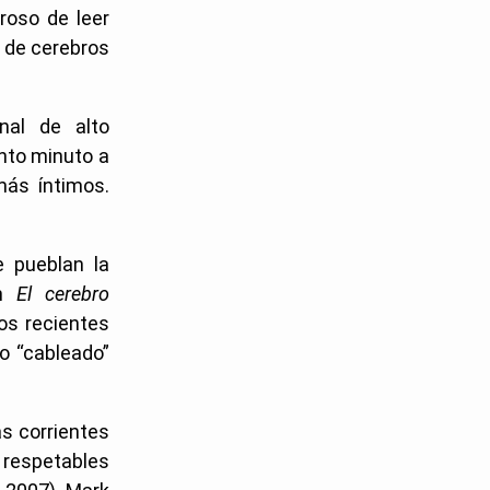
roso de leer
 de cerebros
nal de alto
nto minuto a
más íntimos.
 pueblan la
en
El cerebro
ros recientes
o “cableado”
as corrientes
s respetables