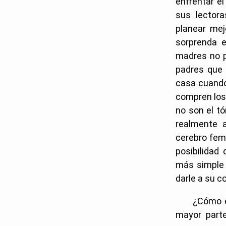
enfrentar el
sus lector
planear mej
sorprenda e
madres no p
padres que 
casa cuando
compren los
no son el tó
realmente 
cerebro feme
posibilidad
más simple a
darle a su c
¿Cómo e
mayor parte