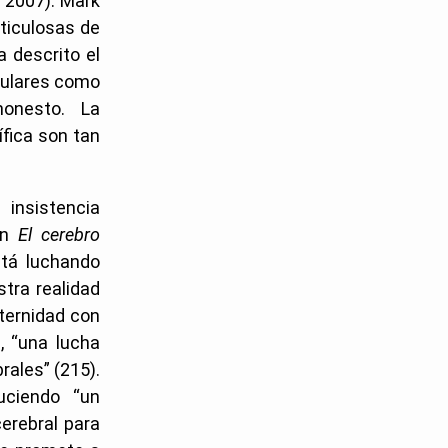
, 2007). Mark
ticulosas de
a descrito el
opulares como
honesto. La
ífica son tan
insistencia
 En
El cerebro
stá luchando
tra realidad
aternidad con
, “una lucha
rales” (215).
uciendo “un
erebral para