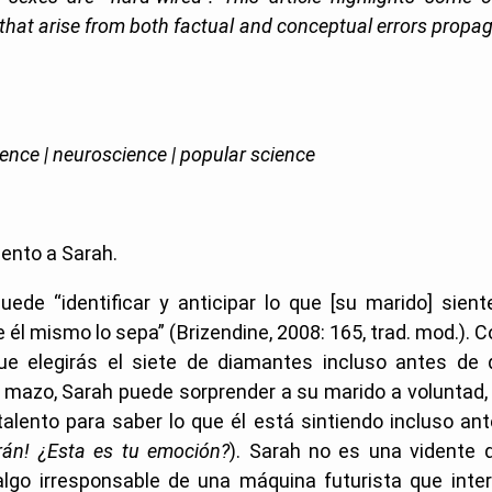
 that arise from both factual and conceptual errors propa
rence | neuroscience | popular science
ento a Sarah.
uede “identificar y anticipar lo que [su marido] sien
 él mismo lo sepa” (Brizendine, 2008: 165, trad. mod.).
e elegirás el siete de diamantes incluso antes de 
 mazo, Sarah puede sorprender a su marido a voluntad, 
alento para saber lo que él está sintiendo incluso an
rán! ¿Esta
es tu emoción?
). Sarah no es una vidente d
 algo irresponsable de una máquina futurista que inte