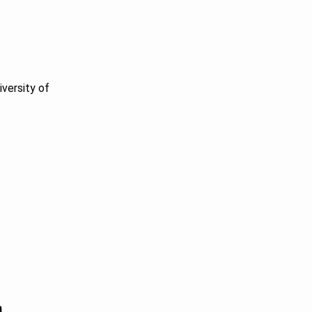
iversity of
a