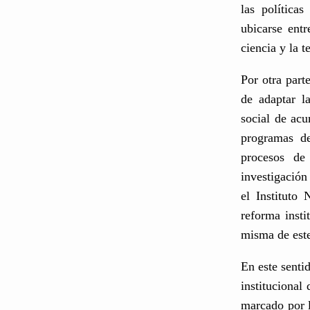
las política
ubicarse ent
ciencia y la 
Por otra part
de adaptar l
social de ac
programas de
procesos de 
investigación
el Instituto
reforma inst
misma de este
En este senti
institucional
marcado por l