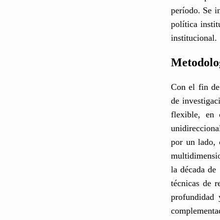
período. Se i
política inst
institucional.
Metodolo
Con el fin de
de investigac
flexible, en
unidirecciona
por un lado, 
multidimensio
la década de 
técnicas de r
profundidad 
complementado