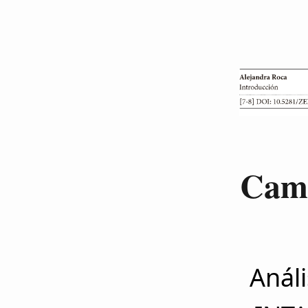
Camb
Análi