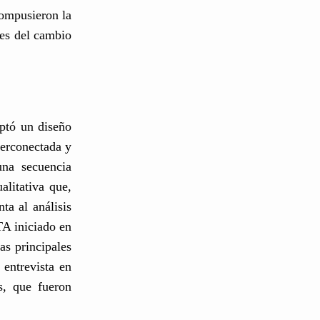
compusieron la
tes del cambio
optó un diseño
terconectada y
una secuencia
alitativa que,
ta al análisis
TA iniciado en
as principales
 entrevista en
s, que fueron