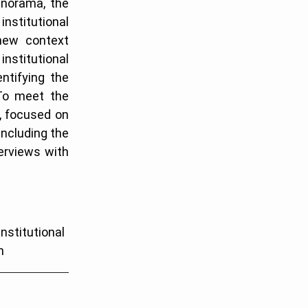
anorama, the
institutional
new context
nstitutional
ntifying the
 To meet the
y, focused on
including the
erviews with
institutional
n