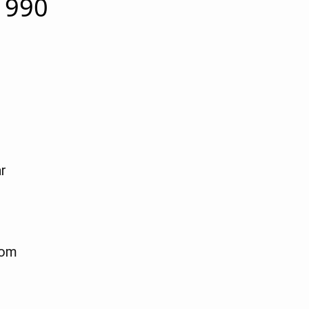
 1990
r
com