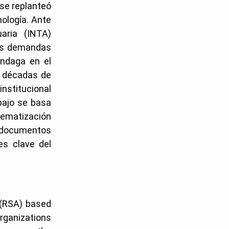
 se replanteó
nología. Ante
aria (INTA)
 las demandas
indaga en el
s décadas de
institucional
abajo se basa
tematización
e documentos
es clave del
 (RSA) based
organizations