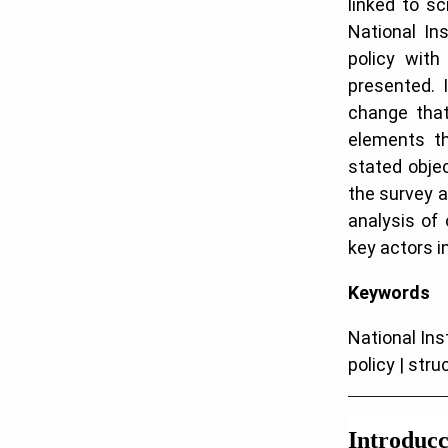
linked to s
National Ins
policy wit
presented. 
change that
elements th
stated objec
the survey a
analysis of
key actors i
Keywords
National Inst
policy | str
Introducc