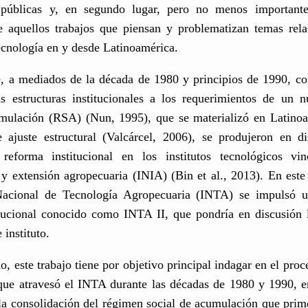
s públicas y, en segundo lugar, pero no menos important
re aquellos trabajos que piensan y problematizan temas rela
tecnología en y desde Latinoamérica.
e, a mediados de la década de 1980 y principios de 1990, co
as estructuras institucionales a los requerimientos de un 
umulación (RSA) (Nun, 1995), que se materializó en Latinoa
 ajuste estructural (Valcárcel, 2006), se produjeron en dis
reforma institucional en los institutos tecnológicos vi
 y extensión agropecuaria (INIA) (Bin et al., 2013). En est
 Nacional de Tecnología Agropecuaria (INTA) se impulsó 
itucional conocido como INTA II, que pondría en discusión 
 instituto.
do, este trabajo tiene por objetivo principal indagar en el pro
 que atravesó el INTA durante las décadas de 1980 y 1990, 
a consolidación del régimen social de acumulación que prim