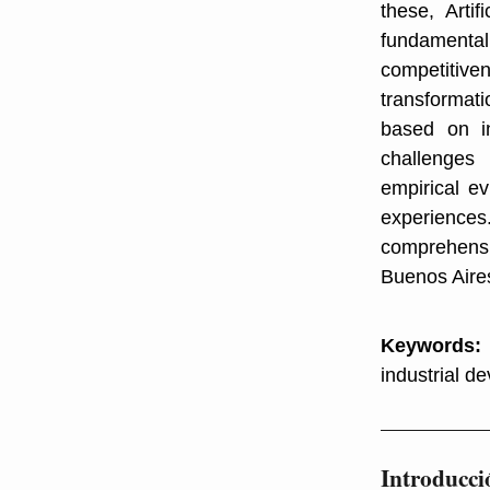
these, Artif
fundamentall
competitive
transformati
based on ind
challenges 
empirical ev
experiences.
comprehensi
Buenos Aires
Keywords:
industrial d
Introducci