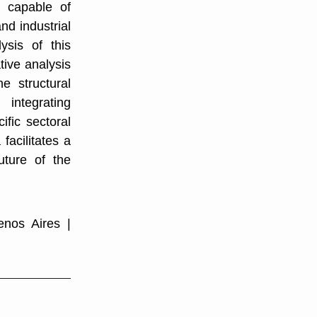
is capable of
nd industrial
ysis of this
tive analysis
he structural
 integrating
ific sectoral
facilitates a
uture of the
uenos Aires |