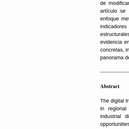
de modificar
artículo se
enfoque meto
indicadore
estructural
evidencia e
concretas, i
panorama del
Abstract
The digital 
in regional
industrial d
opportunitie