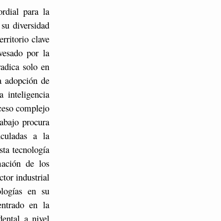
rdial para la
su diversidad
rritorio clave
vesado por la
radica solo en
la adopción de
a inteligencia
oceso complejo
rabajo procura
culadas a la
sta tecnología
mación de los
tor industrial
ologías en su
entrado en la
ental a nivel