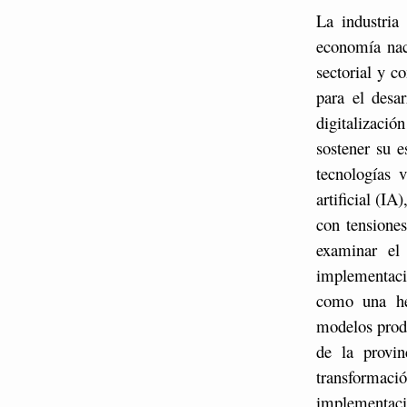
La industria
economía nac
sectorial y c
para el desa
digitalizació
sostener su e
tecnologías v
artificial (I
con tensiones
examinar el
implementació
como una her
modelos produ
de la provin
transformaci
implementaci