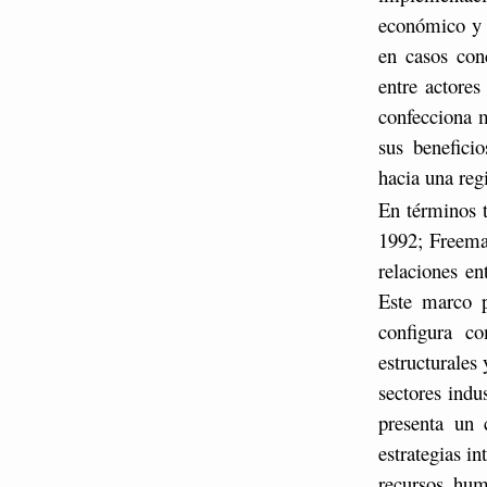
económico y so
en casos con
entre actores
confecciona me
sus benefici
hacia una reg
En términos t
1992; Freeman
relaciones en
Este marco p
configura c
estructurales 
sectores indu
presenta un 
estrategias i
recursos hum