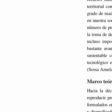
territorial c
grado de mad
en nuestra s
número de per
la toma de de
incluso impo
bastante ava
sustentable 
tecnológico 
(Sossa Azuela
Marco teóri
Hacia la déca
reproducir p
formulados en
y diversifica