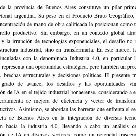
 de la provincia de Buenos Aires constituye un pilar primo
ional argentina. Su peso en el Producto Bruto Geográfico, 
oncentración de mano de obra calificada la posicionan como te
rrollo productivo. Sin embargo, en un contexto global atra
n y la irrupción de tecnologías exponenciales, el desafío no 
structura industrial, sino en transformarla. En este marco, 
inculadas con la denominada Industria 4.0, en particular l
A), representa una oportunidad estratégica, pero también un pr
, brechas estructurales y decisiones políticas. El presente t
 grado de avance, los desafíos y las oportunidades vin
n de IA en el tejido industrial bonaerense, considerando a e
ramienta de mejora de eficiencia y vector de transfor
ctivos. Asimismo, se abordan las barreras que enfrenta el sec
cia de Buenos Aires en la integración de diversas tecn
ón hacia la industria 4.0, llevando a cabo un análisis c
ón de IA en diversos sectores, como un potencial trascend