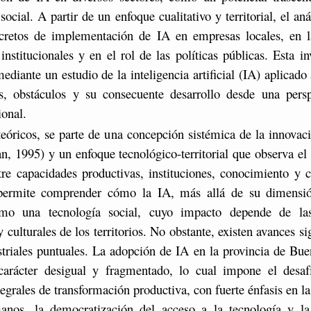
cial. A partir de un enfoque cualitativo y territorial, el aná
cretos de implementación de IA en empresas locales, en la
 institucionales y en el rol de las políticas públicas. Esta in
diante un estudio de la inteligencia artificial (IA) aplicado 
os, obstáculos y su consecuente desarrollo desde una persp
ional.
eóricos, se parte de una concepción sistémica de la innovac
, 1995) y un enfoque tecnológico-territorial que observa e
tre capacidades productivas, instituciones, conocimiento y cu
ermite comprender cómo la IA, más allá de su dimensió
omo una tecnología social, cuyo impacto depende de las
y culturales de los territorios. No obstante, existen avances si
striales puntuales. La adopción de IA en la provincia de Bu
carácter desigual y fragmentado, lo cual impone el desaf
ntegrales de transformación productiva, con fuerte énfasis en l
anos, la democratización del acceso a la tecnología y la 