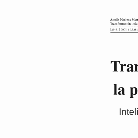
Tran
la 
Intel