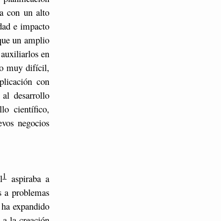
ia con un alto
dad e impacto
que un amplio
auxiliarlos en
o muy difícil,
plicación con
al desarrollo
o científico,
evos negocios
1
l
aspiraba a
s a problemas
e ha expandido
 a la creación