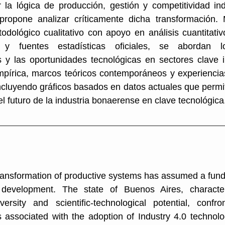
 la lógica de producción, gestión y competitividad ind
 propone analizar críticamente dicha transformación.
dológico cualitativo con apoyo en análisis cuantitativ
s y fuentes estadísticas oficiales, se abordan l
es y las oportunidades tecnológicas en sectores clave 
mpírica, marcos teóricos contemporáneos y experiencias
ncluyendo gráficos basados en datos actuales que permi
 futuro de la industria bonaerense en clave tecnológica
transformation of productive systems has assumed a fun
 development. The state of Buenos Aires, characte
iversity and scientific-technological potential, confro
s associated with the adoption of Industry 4.0 techno