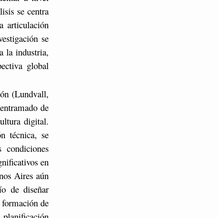
lisis se centra
 articulación
vestigación se
a la industria,
ectiva global
ión (Lundvall,
l entramado de
ltura digital.
n técnica, se
 condiciones
gnificativos en
enos Aires aún
ío de diseñar
a formación de
planificación