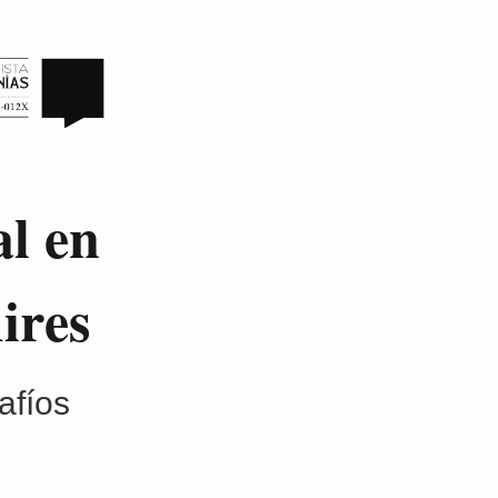
al en
ires
safíos