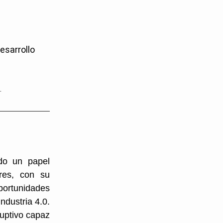
desarrollo
.
ado un papel
ires, con su
oportunidades
ndustria 4.0.
sruptivo capaz