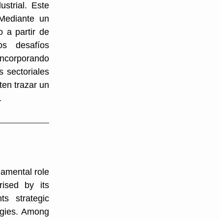
ustrial. Este
 Mediante un
o a partir de
os desafíos
incorporando
 sectoriales
ten trazar un
.
damental role
rised by its
nts strategic
logies. Among