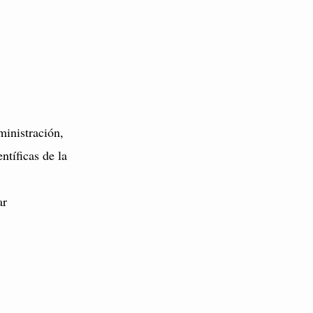
inistración,
tíficas de la
ar