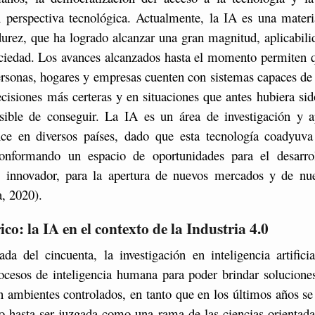
on perspectiva tecnológica. Actualmente, la IA es una mater
urez, que ha logrado alcanzar una gran magnitud, aplicabili
ociedad. Los avances alcanzados hasta el momento permiten 
sonas, hogares y empresas cuenten con sistemas capaces de 
cisiones más certeras y en situaciones que antes hubiera sid
sible de conseguir. La IA es un área de investigación y a
nce en diversos países, dado que esta tecnología coadyuva 
conformando un espacio de oportunidades para el desarroll
e innovador, para la apertura de nuevos mercados y de nu
, 2020).
co: la IA en el contexto de la Industria 4.0
da del cincuenta, la investigación en inteligencia artificia
rocesos de inteligencia humana para poder brindar solucione
 ambientes controlados, en tanto que en los últimos años s
do hasta ser juzgada como una rama de las ciencias orientada