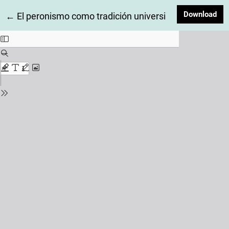
Dow
Download
Return to Article Details
←
El peronismo como tradición universitaria