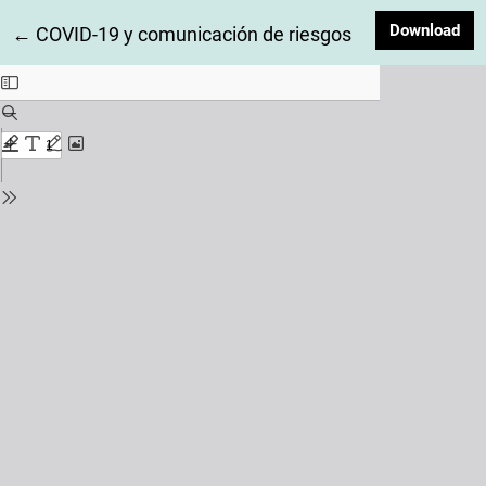
Dow
Download
Return to Article Details
←
COVID-19 y comunicación de riesgos de salud