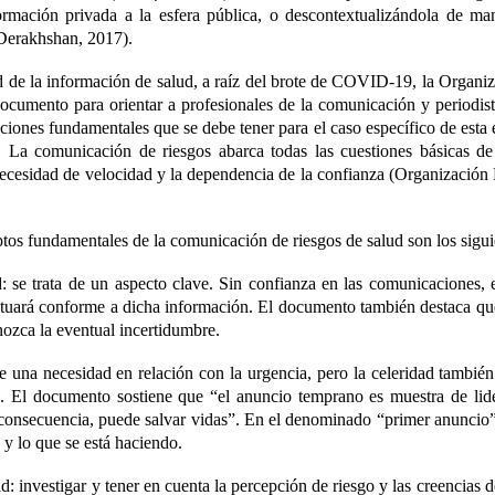
mación privada a la esfera pública, o descontextualizándola de ma
 Derakhshan, 2017).
ad de la información de salud, a raíz del brote de COVID-19, la Organi
cumento para orientar a profesionales de la comunicación y periodis
aciones fundamentales que se debe tener para el caso específico de esta
La comunicación de riesgos abarca todas las cuestiones básicas de
 necesidad de velocidad y la dependencia de la confianza (Organizació
os fundamentales de la comunicación de riesgos de salud son los sigui
d
: se trata de un aspecto clave. Sin confianza en las comunicaciones, 
tuará conforme a dicha información. El documento también destaca qu
nozca la eventual incertidumbre.
ge una necesidad en relación con la urgencia, pero la celeridad tambié
. El documento sostiene que “el anuncio temprano es muestra de lid
 consecuencia, puede salvar vidas”. En el denominado “primer anuncio” 
a y lo que se está haciendo.
ad
: investigar y tener en cuenta la percepción de riesgo y las creencias 