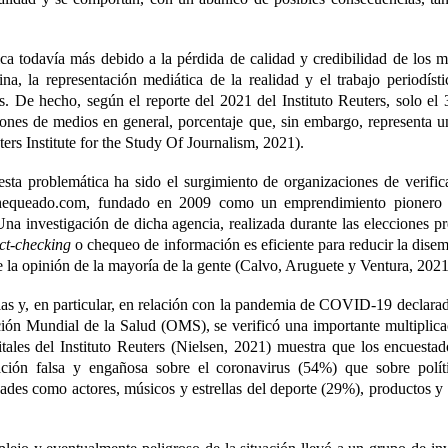
a todavía más debido a la pérdida de calidad y credibilidad de los me
na, la representación mediática de la realidad y el trabajo periodísti
. De hecho, según el reporte del 2021 del Instituto Reuters, solo e
iones de medios en general, porcentaje que, sin embargo, representa 
ers Institute for the Study Of Journalism, 2021).
esta problemática ha sido el surgimiento de organizaciones de verifi
hequeado.com, fundado en 2009 como un emprendimiento pionero p
Una investigación de dicha agencia,
realizada durante las elecciones p
act-checking
o chequeo
de información es eficiente para reducir la disem
 la opinión de la mayoría de la gente (Calvo, Aruguete y Ventura, 2021
cias y, en particular, en relación con la pandemia de COVID-19 declara
ión Mundial de la Salud (OMS), se verificó una importante multiplicac
tales del Instituto Reuters
(Nielsen, 2021)
muestra que los encuestad
ción falsa y engañosa sobre el coronavirus (54%) que sobre polít
dades como actores, músicos y estrellas del deporte (29%), productos y