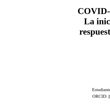
COVID-1
La ini
respues
Estudiant
ORCID: