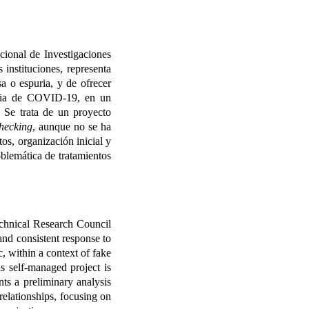
cional de Investigaciones
instituciones, representa
a o espuria, y de ofrecer
emia de COVID-19, en un
. Se trata de un proyecto
checking
, aunque no se ha
tos, organización inicial y
oblemática de tratamientos
echnical Research Council
and consistent response to
, within a context of fake
s self-managed project is
nts a preliminary analysis
 relationships, focusing on