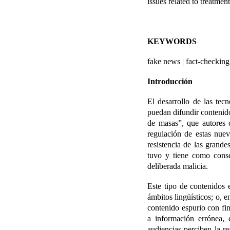
issues related to treatme
KEYWORDS
fake news | fact-checking
Introducción
El desarrollo de las tec
puedan difundir contenid
de masas”, que autores 
regulación de estas nuev
resistencia de las grande
tuvo y tiene como conse
deliberada malicia.
Este tipo de contenidos
ámbitos lingüísticos; o, 
contenido espurio con fin
a información errónea, 
audiencias perciben la r