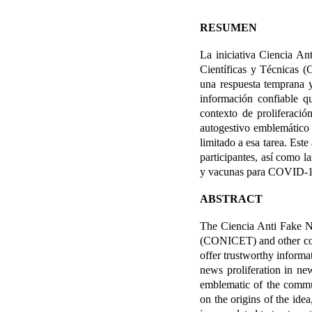
RESUMEN
La iniciativa Ciencia An
Científicas y Técnicas (
una respuesta temprana y
información confiable q
contexto de proliferació
autogestivo emblemático 
limitado a esa tarea. Este
participantes, así como l
y vacunas para COVID-19
ABSTRACT
The Ciencia Anti Fake Ne
(CONICET) and other colla
offer trustworthy informa
news proliferation in ne
emblematic of the communi
on the origins of the idea