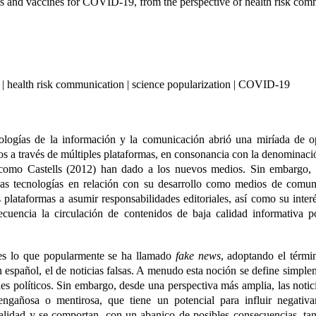
nts and vaccines for COVID-19, from the perspective of health risk com
 | health risk communication | science popularization | COVID-19
nologías de la información y la comunicación abrió una miríada de 
os a través de múltiples plataformas, en consonancia con la denominac
como Castells (2012) han dado a los nuevos medios. Sin embargo, 
as tecnologías en relación con su desarrollo como medios de comuni
s plataformas a asumir responsabilidades editoriales, así como su inter
cuencia la circulación de contenidos de baja calidad informativa p
 es lo que popularmente se ha llamado
fake news
, adoptando el térmi
en español, el de noticias falsas. A menudo esta noción se define simpl
es políticos. Sin embargo, desde una perspectiva más amplia, las notici
engañosa o mentirosa, que tiene un potencial para influir negati
ealidad y se comportan, con un abanico de posibles consecuencias, tan