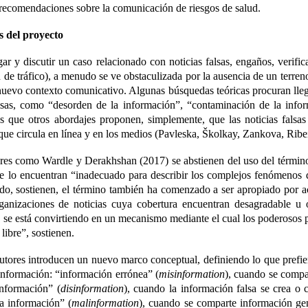
 recomendaciones sobre la comunicación de riesgos de salud.
s del proyecto
gar y discutir un caso relacionado con noticias falsas, engaños, verif
 de tráfico), a menudo se ve obstaculizada por la ausencia de un terr
 nuevo contexto comunicativo. Algunas búsquedas teóricas procuran lleg
falsas, como “desorden de la información”, “contaminación de la inf
s que otros abordajes proponen, simplemente, que las noticias falsas
ue circula en línea y en los medios (Pavleska, Školkay, Zankova, Rib
res como Wardle y Derakhshan (2017) se abstienen del uso del término 
ue lo encuentran “inadecuado para describir los complejos fenómenos 
do, sostienen, el término también ha comenzado a ser apropiado por ac
ganizaciones de noticias cuya cobertura encuentran desagradable u 
 se está convirtiendo en un mecanismo mediante el cual los poderosos pu
 libre”, sostienen.
autores introducen un nuevo marco conceptual, definiendo lo que prefie
información: “información errónea” (
misinformation
), cuando se compa
información” (
disinformation
), cuando la información falsa se crea o
a información” (
malinformation
), cuando se comparte información ge