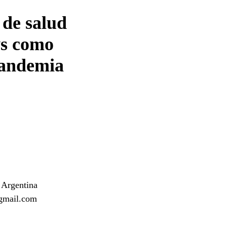
de salud
ws como
pandemia
 Argentina
gmail.com