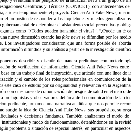
lejo y eventualmente peligroso de la situación llevó a un grupo de inv
stigaciones Científicas y Técnicas (CONICET), con antecedentes de p
ia, a idear tempranamente el proyecto Ciencia Anti Fake News, una inic
con el propósito de responder a las inquietudes y miedos generalizado
n gubernamental de determinar el aislamiento social preventivo y oblig
eguntas como “¿Todos pueden transmitir el virus?”, “¿Puede un té ca
n una nueva dimensión cuando las
fake news
se difundían por los medios
e. Los investigadores consideraron que una forma posible de abordar
a información difundida y su análisis a partir de la investigación científic
ponemos describir y discutir de manera preliminar, con metodología
ación de verificación de información Ciencia Anti Fake News entre 
 basa en un trabajo final de integración, que articula con una línea de 
lización y el cambio de los roles profesionales en comunicación de la
mos este caso de estudio por su originalidad y relevancia en la Argentina
ción con cuestiones de comunicación de riesgos de salud en el marco
 a protagonistas y observadores del área de la comunicación de la cien
ión pertinente, armamos una narrativa analítica que nos permite recons
cómo surgió la idea de Ciencia Anti Fake News, sus propósitos, su orga
dificultades y decisiones fundantes. También analizamos el modo de 
s institucionales y modo de funcionamiento, deteniéndonos en la revisió
gún problema o situación de especial interés, en particular en aspectos 