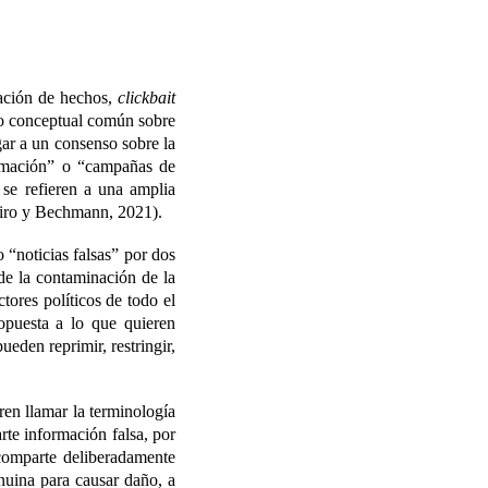
icación de hechos,
clickbait
eno conceptual común sobre
ar a un consenso sobre la
ormación” o “campañas de
 se refieren a una amplia
eiro y Bechmann, 2021).
“noticias falsas” por dos
de la contaminación de la
tores políticos de todo el
opuesta a lo que quieren
eden reprimir, restringir,
ren llamar la terminología
rte información falsa, por
 comparte deliberadamente
nuina para causar daño, a