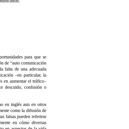
munication.
oportunidades para que se
ión de “auto comunicación
la falta de una adecuada
cación –en particular, la
és en aumentar el tráfico–
or descuido, confusión o
no en inglés aun en otros
emente como la difusión de
as falsas pueden referirse
vamente en cómo diversas
to en aspectos de la vida