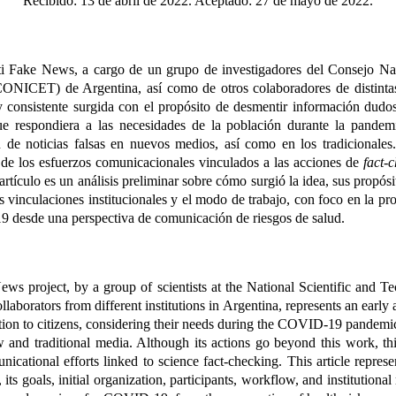
Recibido: 13 de abril de 2022. Aceptado: 27 de mayo de 2022.
ti Fake News, a cargo de un grupo de investigadores del Consejo Na
CONICET) de Argentina, así como de otros colaboradores de distintas 
 consistente surgida con el propósito de desmentir información dudos
ue respondiera a las necesidades de la población durante la pand
n de noticias falsas en nuevos medios, así como en los tradicionales
de los esfuerzos comunicacionales vinculados a las acciones de
fact-
 artículo es un análisis preliminar sobre cómo surgió la idea, sus propósi
as vinculaciones institucionales y el modo de trabajo, con foco en la pr
 desde una perspectiva de comunicación de riesgos de salud.
ws project, by a group of scientists at the National Scientific and T
borators from different institutions in Argentina, represents an early 
tion to citizens, considering their needs during the COVID-19 pandemic
w and traditional media. Although its actions go beyond this work, thi
cational efforts linked to science fact-checking. This article represe
, its goals, initial organization, participants, workflow, and institutional