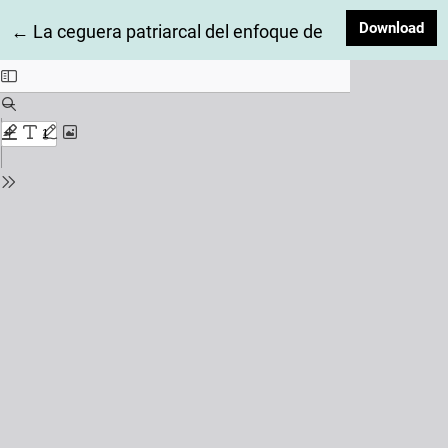
Dow
Download
Return to Article Details
←
La ceguera patriarcal del enfoque de heterogeneidad