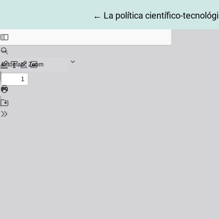
Return to Article Details
←
La política científico-tecnoló