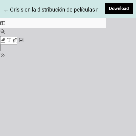
Dow
Download
Return to Article Details
←
Crisis en la distribución de películas nacionales en 