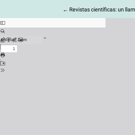
Return to Article Details
←
Revistas científicas: un ll