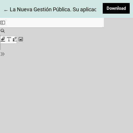
Dow
Download
Return to Article Details
←
La Nueva Gestión Pública. Su aplicación en los país