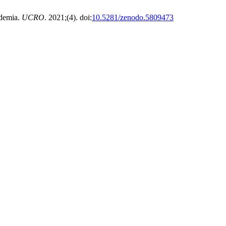
ndemia.
UCRO
. 2021;(4). doi:
10.5281/zenodo.5809473