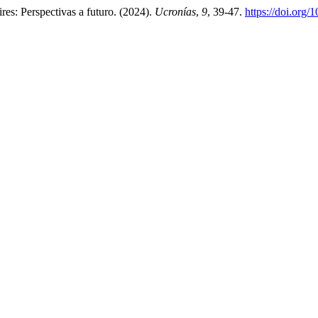
res: Perspectivas a futuro. (2024).
Ucronías
,
9
, 39-47.
https://doi.org