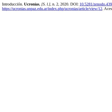
Introducción.
Ucronías
,
[S. l.]
, n. 2, 2020. DOI:
10.5281/zenodo.43
https://ucronias.unpaz.edu.ar/index.php/ucronias/article/view/12
. Ace