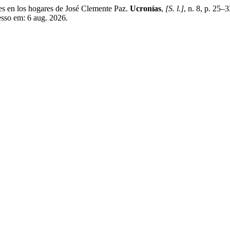
ales en los hogares de José Clemente Paz.
Ucronías
,
[S. l.]
, n. 8, p. 25
esso em: 6 aug. 2026.