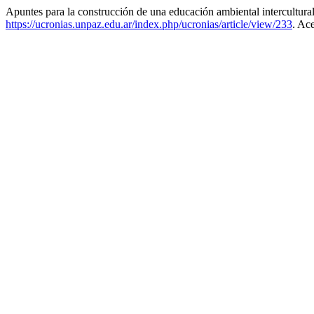
Apuntes para la construcción de una educación ambiental intercultura
https://ucronias.unpaz.edu.ar/index.php/ucronias/article/view/233
. Ac