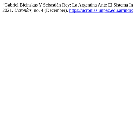
“Gabriel Bicinskas Y Sebastián Rey: La Argentina Ante El Sistema 
2021.
Ucronías
, no. 4 (December).
https://ucronias.unpaz.edu.ar/inde