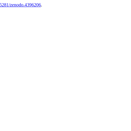
10.5281/zenodo.4396206
.