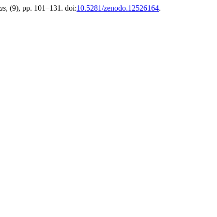
as
, (9), pp. 101–131. doi:
10.5281/zenodo.12526164
.