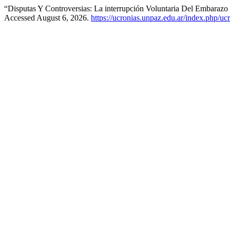
“Disputas Y Controversias: La interrupción Voluntaria Del Embaraz
Accessed August 6, 2026.
https://ucronias.unpaz.edu.ar/index.php/ucr