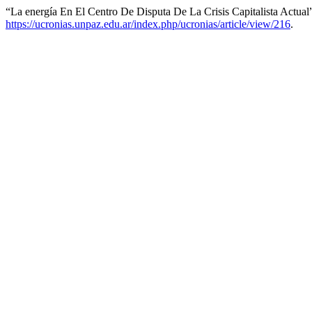
“La energía En El Centro De Disputa De La Crisis Capitalista Actual
https://ucronias.unpaz.edu.ar/index.php/ucronias/article/view/216
.