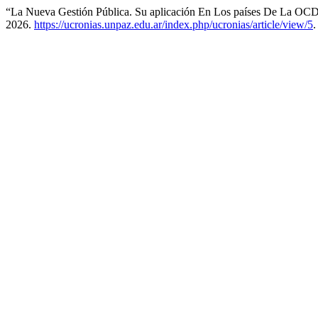
“La Nueva Gestión Pública. Su aplicación En Los países De La OC
2026.
https://ucronias.unpaz.edu.ar/index.php/ucronias/article/view/5
.