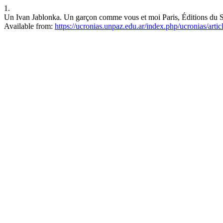
1.
Un Ivan Jablonka. Un garçon comme vous et moi Paris, Éditions du Se
Available from:
https://ucronias.unpaz.edu.ar/index.php/ucronias/arti