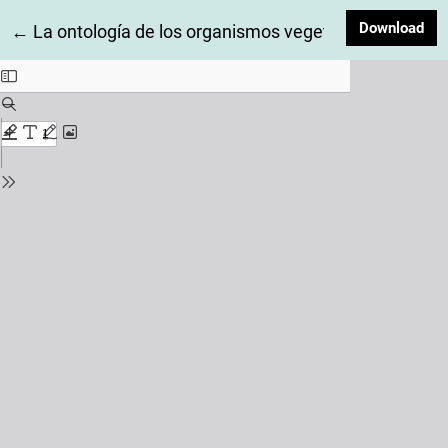
Dow
Download
Return to Article Details
←
La ontología de los organismos vegetales genética