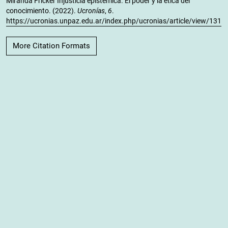
Miranda Fricker Injusticia epistémica. El poder y la ética del
conocimiento. (2022).
Ucronías
,
6
.
https://ucronias.unpaz.edu.ar/index.php/ucronias/article/view/131
More Citation Formats
Most read articles by the same