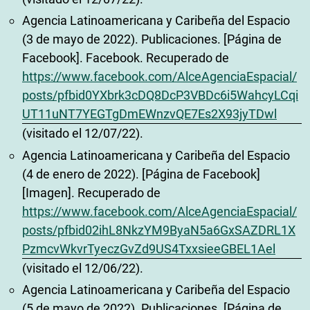
Agencia Latinoamericana y Caribeña del Espacio
(3 de mayo de 2022). Publicaciones. [Página de
Facebook]. Facebook. Recuperado de
https://www.facebook.com/AlceAgenciaEspacial/
posts/pfbid0YXbrk3cDQ8DcP3VBDc6i5WahcyLCqi
UT11uNT7YEGTgDmEWnzvQE7Es2X93jyTDwl
(visitado el 12/07/22).
Agencia Latinoamericana y Caribeña del Espacio
(4 de enero de 2022). [Página de Facebook]
[Imagen]. Recuperado de
https://www.facebook.com/AlceAgenciaEspacial/
posts/pfbid02ihL8NkzYM9ByaN5a6GxSAZDRL1X
PzmcvWkvrTyeczGvZd9US4TxxsieeGBEL1Ael
(visitado el 12/06/22).
Agencia Latinoamericana y Caribeña del Espacio
(5 de mayo de 2022). Publicaciones. [Página de