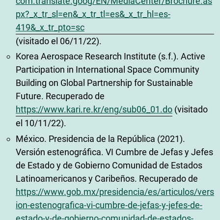
com.translate.goog/EN/MediaCenter/Brochure.as
px?_x_tr_sl=en&_x_tr_tl=es&_x_tr_hl=es-
419&_x_tr_pto=sc
(visitado el 06/11/22).
Korea Aerospace Research Institute (s.f.). Active
Participation in International Space Community
Building on Global Partnership for Sustainable
Future. Recuperado de
https://www.kari.re.kr/eng/sub06_01.do
(visitado
el 10/11/22).
México. Presidencia de la República (2021).
Versión estenográfica. VI Cumbre de Jefas y Jefes
de Estado y de Gobierno Comunidad de Estados
Latinoamericanos y Caribeños. Recuperado de
https://www.gob.mx/presidencia/es/articulos/vers
ion-estenografica-vi-cumbre-de-jefas-y-jefes-de-
estado-y-de-gobierno-comunidad-de-estados-