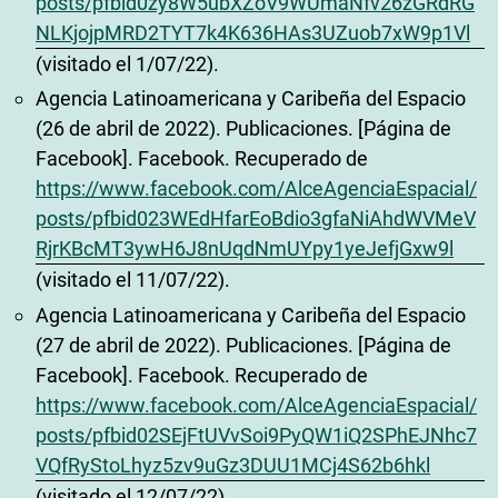
posts/pfbid0zy8W5ubXZoV9WUmaNfv26zGRdRG
NLKjojpMRD2TYT7k4K636HAs3UZuob7xW9p1Vl
(visitado el 1/07/22).
Agencia Latinoamericana y Caribeña del Espacio
(26 de abril de 2022). Publicaciones. [Página de
Facebook]. Facebook. Recuperado de
https://www.facebook.com/AlceAgenciaEspacial/
posts/pfbid023WEdHfarEoBdio3gfaNiAhdWVMeV
RjrKBcMT3ywH6J8nUqdNmUYpy1yeJefjGxw9l
(visitado el 11/07/22).
Agencia Latinoamericana y Caribeña del Espacio
(27 de abril de 2022). Publicaciones. [Página de
Facebook]. Facebook. Recuperado de
https://www.facebook.com/AlceAgenciaEspacial/
posts/pfbid02SEjFtUVvSoi9PyQW1iQ2SPhEJNhc7
VQfRyStoLhyz5zv9uGz3DUU1MCj4S62b6hkl
(visitado el 12/07/22).