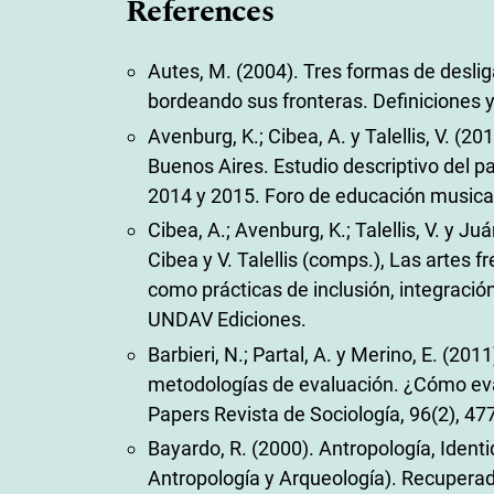
References
Autes, M. (2004). Tres formas de desliga
bordeando sus fronteras. Definiciones y
Avenburg, K.; Cibea, A. y Talellis, V. (20
Buenos Aires. Estudio descriptivo del 
2014 y 2015. Foro de educación musical,
Cibea, A.; Avenburg, K.; Talellis, V. y J
Cibea y V. Talellis (comps.), Las artes f
como prácticas de inclusión, integració
UNDAV Ediciones.
Barbieri, N.; Partal, A. y Merino, E. (20
metodologías de evaluación. ¿Cómo evalu
Papers Revista de Sociología, 96(2), 47
Bayardo, R. (2000). Antropología, Identi
Antropología y Arqueología). Recupera