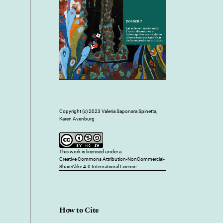
Copyright (c) 2023 Valeria Saponara Spinetta,
Karen Avenburg
This work is licensed under a
Creative Commons Attribution-NonCommercial-
ShareAlike 4.0 International License
.
How to Cite