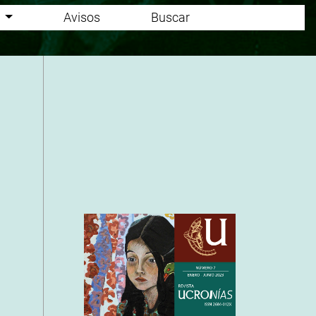
o
Avisos
Buscar
Cover image