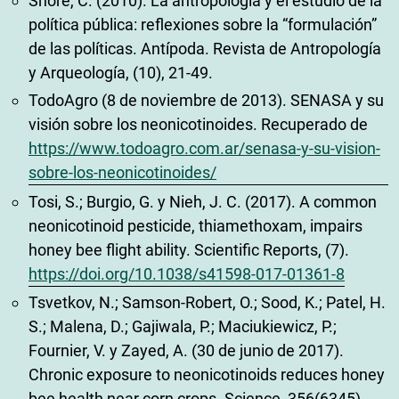
Shore, C. (2010). La antropología y el estudio de la
política pública: reflexiones sobre la “formulación”
de las políticas. Antípoda. Revista de Antropología
y Arqueología, (10), 21-49.
TodoAgro (8 de noviembre de 2013). SENASA y su
visión sobre los neonicotinoides. Recuperado de
https://www.todoagro.com.ar/senasa-y-su-vision-
sobre-los-neonicotinoides/
Tosi, S.; Burgio, G. y Nieh, J. C. (2017). A common
neonicotinoid pesticide, thiamethoxam, impairs
honey bee flight ability. Scientific Reports, (7).
https://doi.org/10.1038/s41598-017-01361-8
Tsvetkov, N.; Samson-Robert, O.; Sood, K.; Patel, H.
S.; Malena, D.; Gajiwala, P.; Maciukiewicz, P.;
Fournier, V. y Zayed, A. (30 de junio de 2017).
Chronic exposure to neonicotinoids reduces honey
bee health near corn crops. Science, 356(6345),