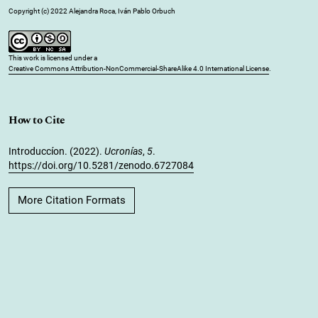
Copyright (c) 2022 Alejandra Roca, Iván Pablo Orbuch
This work is licensed under a
Creative Commons Attribution-NonCommercial-ShareAlike 4.0 International License
.
How to Cite
Introduccíon. (2022).
Ucronías
,
5
.
https://doi.org/10.5281/zenodo.6727084
More Citation Formats