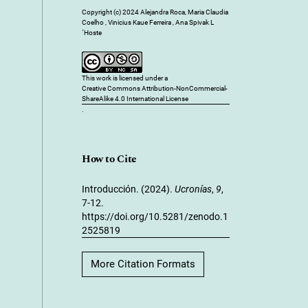
Copyright (c) 2024 Alejandra Roca, Maria Claudia
Coelho , Vinicius Kaue Ferreira , Ana Spivak L
´Hoste
This work is licensed under a
Creative Commons Attribution-NonCommercial-
ShareAlike 4.0 International License
.
How to Cite
Introducción. (2024).
Ucronías
,
9
,
7-12.
https://doi.org/10.5281/zenodo.1
2525819
More Citation Formats