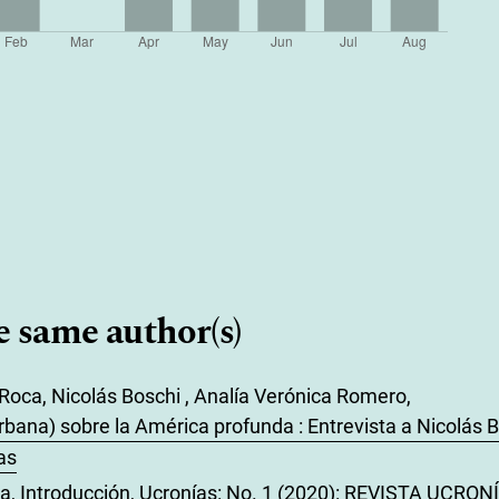
e same author(s)
Roca, Nicolás Boschi , Analía Verónica Romero,
bana) sobre la América profunda : Entrevista a Nicolás 
as
ca,
Introducción
,
Ucronías: No. 1 (2020): REVISTA UCRON