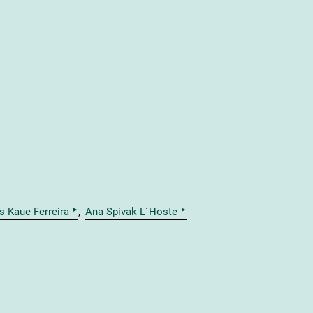
▸
▸
us Kaue Ferreira
Ana Spivak L´Hoste