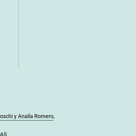
Boschi y Analía Romero
,
ÍAS