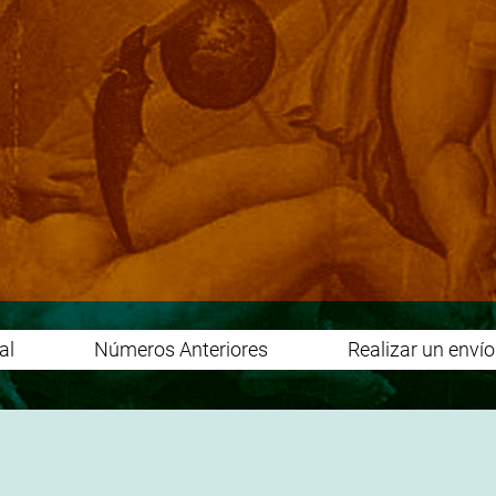
al
Números Anteriores
Realizar un enví