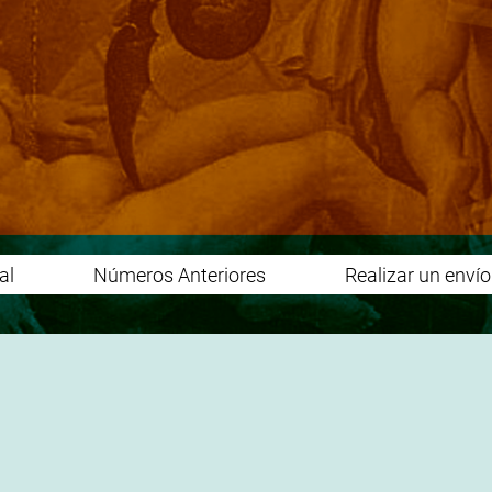
al
Números Anteriores
Realizar un enví