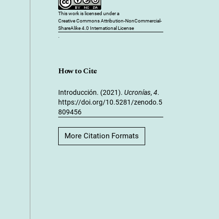
This work is licensed under a
Creative Commons Attribution-NonCommercial-
ShareAlike 4.0 International License
.
How to Cite
Introducción. (2021).
Ucronías
,
4
.
https://doi.org/10.5281/zenodo.5
809456
More Citation Formats