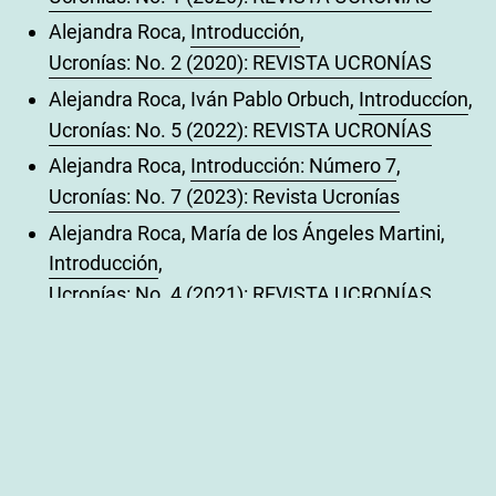
Alejandra Roca,
Introducción
,
Ucronías: No. 2 (2020): REVISTA UCRONÍAS
Alejandra Roca, Iván Pablo Orbuch,
Introduccíon
,
Ucronías: No. 5 (2022): REVISTA UCRONÍAS
Alejandra Roca,
Introducción: Número 7
,
Ucronías: No. 7 (2023): Revista Ucronías
Alejandra Roca, María de los Ángeles Martini,
Introducción
,
Ucronías: No. 4 (2021): REVISTA UCRONÍAS
Alejandra Roca, Adrián Koberwein, Santiago
Sorroche,
Introducción
,
Ucronías: No. 10 (2024): Revista Ucronías
Alejandra Roca, Lautaro Zubeldia Brenner, Daniel
Blinder,
Introducción
,
Ucronías: No. 6 (2022): REVISTA UCRONÍAS