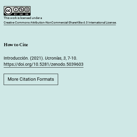
This work is licensed under a
Creative Commons Attribution-NonCommercial-ShareAlike 4.0 International License
.
How to Cite
Introducción. (2021).
Ucronías
,
3
, 7-10.
https://doi.org/10.5281/zenodo.5039603
More Citation Formats