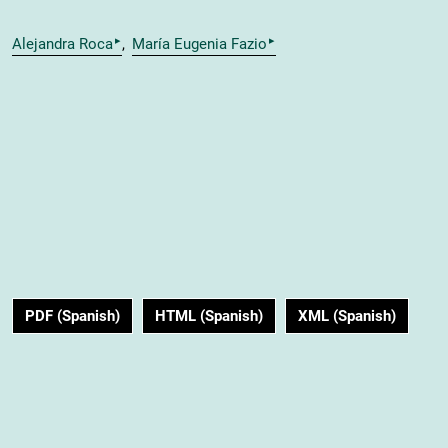
▸
▸
Alejandra Roca
María Eugenia Fazio
PDF (Spanish)
HTML (Spanish)
XML (Spanish)