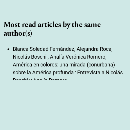
Most read articles by the same
author(s)
Blanca Soledad Fernández, Alejandra Roca,
Nicolás Boschi , Analía Verónica Romero,
América en colores: una mirada (conurbana)
sobre la América profunda : Entrevista a Nicolás
Boschi y Analía Romero
,
Ucronías: No. 7 (2023): Revista Ucronías
René Ramírez Gallegos, Alejandra Roca,
Introducción
,
Ucronías: No. 1 (2020): REVISTA UCRONÍAS
Alejandra Roca, María Eugenia Fazio,